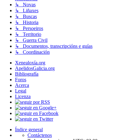
↳ Novas
↳ Liñaxes
↳ Buscas
↳ Historia
↳ Persoeiros
↳ Territorio
↳ Guerra Civil
↳ Documentos, transcripcións e guías
↳ Coordinación
Xenealoxía.org
ApelidosGalicia.org
Bibliografía
Foros
Acerca
Legal
Licenza
Índice general
Contáctenos