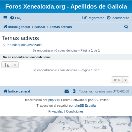
Foros Xenealoxía.org - Apellidos de Galicia
FAQ
Registrarse
Identificarse
B
Índice general
Buscar
Temas activos
u
Temas activos
s
Ir a búsqueda avanzada
c
Se encontraron 0 coincidencias • Página
1
de
1
a
No se encontraron coincidencias.
r
Se encontraron 0 coincidencias • Página
1
de
1
Ir a
Índice general
Todos los horarios son
UTC+02:00
Desarrollado por
phpBB
® Forum Software © phpBB Limited
Traducción al español por
phpBB España
Privacidad
|
Condiciones