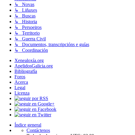
↳ Novas
↳ Liñaxes
↳ Buscas
↳ Historia
↳ Persoeiros
↳ Territorio
↳ Guerra Civil
↳ Documentos, transcripcións e guías
↳ Coordinación
Xenealoxía.org
ApelidosGalicia.org
Bibliografía
Foros
Acerca
Legal
Licenza
Índice general
Contáctenos