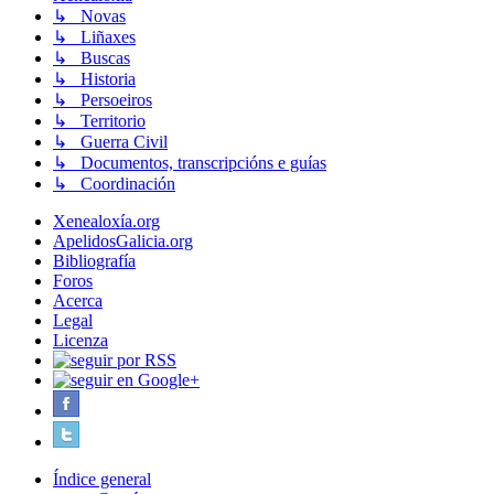
↳ Novas
↳ Liñaxes
↳ Buscas
↳ Historia
↳ Persoeiros
↳ Territorio
↳ Guerra Civil
↳ Documentos, transcripcións e guías
↳ Coordinación
Xenealoxía.org
ApelidosGalicia.org
Bibliografía
Foros
Acerca
Legal
Licenza
Índice general