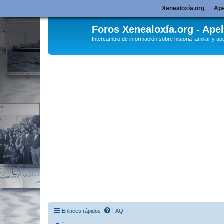
Xenealoxía.org
Ape
Foros Xenealoxía.org - Apel
Intercambio de información sobre historia familiar y ape
Enlaces rápidos
FAQ