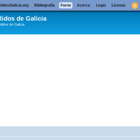
lidosGalicia.org
Bibliografía
Foros
Acerca
Legal
Licenza
lidos de Galicia
llidos de Galicia