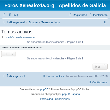
Foros Xenealoxía.org - Apellidos de Galicia
FAQ
Registrarse
Identificarse
B
Índice general
Buscar
Temas activos
u
Temas activos
s
Ir a búsqueda avanzada
c
Se encontraron 0 coincidencias • Página
1
de
1
a
No se encontraron coincidencias.
r
Se encontraron 0 coincidencias • Página
1
de
1
Ir a
Índice general
Borrar cookies
Todos los horarios son
UTC+02:00
Contáctenos
Desarrollado por
phpBB
® Forum Software © phpBB Limited
Traducción al español por
phpBB España
Privacidad
|
Condiciones