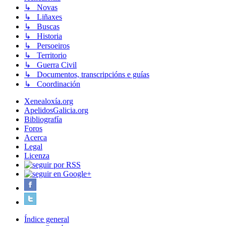
↳ Novas
↳ Liñaxes
↳ Buscas
↳ Historia
↳ Persoeiros
↳ Territorio
↳ Guerra Civil
↳ Documentos, transcripcións e guías
↳ Coordinación
Xenealoxía.org
ApelidosGalicia.org
Bibliografía
Foros
Acerca
Legal
Licenza
Índice general