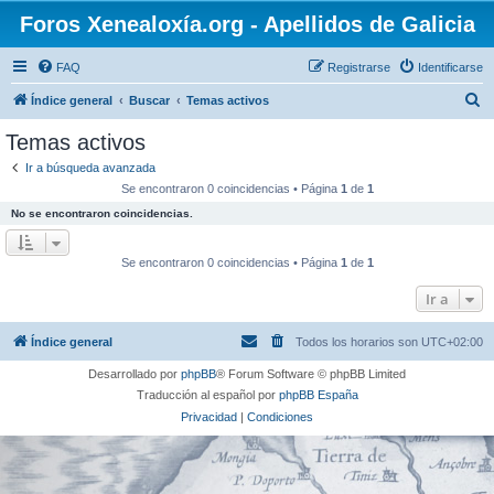
Foros Xenealoxía.org - Apellidos de Galicia
FAQ
Registrarse
Identificarse
B
Índice general
Buscar
Temas activos
u
Temas activos
s
Ir a búsqueda avanzada
c
Se encontraron 0 coincidencias • Página
1
de
1
a
No se encontraron coincidencias.
r
Se encontraron 0 coincidencias • Página
1
de
1
Ir a
Índice general
Todos los horarios son
UTC+02:00
Desarrollado por
phpBB
® Forum Software © phpBB Limited
Traducción al español por
phpBB España
Privacidad
|
Condiciones