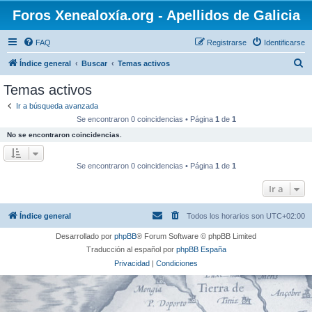
Foros Xenealoxía.org - Apellidos de Galicia
FAQ
Registrarse
Identificarse
B
Índice general
Buscar
Temas activos
u
Temas activos
s
Ir a búsqueda avanzada
c
Se encontraron 0 coincidencias • Página
1
de
1
a
No se encontraron coincidencias.
r
Se encontraron 0 coincidencias • Página
1
de
1
Ir a
Índice general
Todos los horarios son
UTC+02:00
Desarrollado por
phpBB
® Forum Software © phpBB Limited
Traducción al español por
phpBB España
Privacidad
|
Condiciones