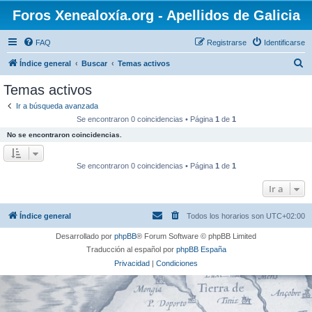
Foros Xenealoxía.org - Apellidos de Galicia
FAQ
Registrarse
Identificarse
B
Índice general
Buscar
Temas activos
u
Temas activos
s
Ir a búsqueda avanzada
c
Se encontraron 0 coincidencias • Página
1
de
1
a
No se encontraron coincidencias.
r
Se encontraron 0 coincidencias • Página
1
de
1
Ir a
Índice general
Todos los horarios son
UTC+02:00
Desarrollado por
phpBB
® Forum Software © phpBB Limited
Traducción al español por
phpBB España
Privacidad
|
Condiciones