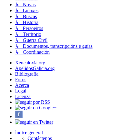
↳ Novas
↳ Liñaxes
↳ Buscas
↳ Historia
↳ Persoeiros
↳ Territorio
↳ Guerra Civil
↳ Documentos, transcripcións e guías
↳ Coordinación
Xenealoxía.org
ApelidosGalicia.org
Bibliografía
Foros
Acerca
Legal
Licenza
Índice general
Contáctenos