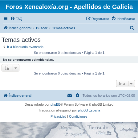
Foros Xenealoxía.org - Apellidos de Galicia
FAQ
Registrarse
Identificarse
B
Índice general
Buscar
Temas activos
u
Temas activos
s
Ir a búsqueda avanzada
c
Se encontraron 0 coincidencias • Página
1
de
1
a
No se encontraron coincidencias.
r
Se encontraron 0 coincidencias • Página
1
de
1
Ir a
Índice general
Todos los horarios son
UTC+02:00
Desarrollado por
phpBB
® Forum Software © phpBB Limited
Traducción al español por
phpBB España
Privacidad
|
Condiciones