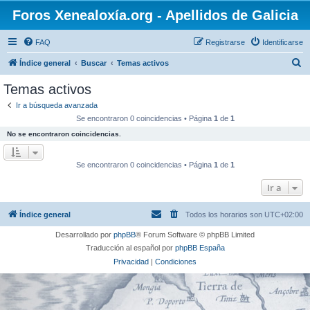
Foros Xenealoxía.org - Apellidos de Galicia
FAQ
Registrarse
Identificarse
B
Índice general
Buscar
Temas activos
u
Temas activos
s
Ir a búsqueda avanzada
c
Se encontraron 0 coincidencias • Página
1
de
1
a
No se encontraron coincidencias.
r
Se encontraron 0 coincidencias • Página
1
de
1
Ir a
Índice general
Todos los horarios son
UTC+02:00
Desarrollado por
phpBB
® Forum Software © phpBB Limited
Traducción al español por
phpBB España
Privacidad
|
Condiciones