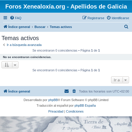
Foros Xenealoxía.org - Apellidos de Galicia
FAQ
Registrarse
Identificarse
B
Índice general
Buscar
Temas activos
u
Temas activos
s
Ir a búsqueda avanzada
c
Se encontraron 0 coincidencias • Página
1
de
1
a
No se encontraron coincidencias.
r
Se encontraron 0 coincidencias • Página
1
de
1
Ir a
Índice general
Todos los horarios son
UTC+02:00
Desarrollado por
phpBB
® Forum Software © phpBB Limited
Traducción al español por
phpBB España
Privacidad
|
Condiciones