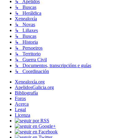
↳ Apelidos
↳ Buscas
↳ Heráldica
Xenealoxía
↳ Novas
↳ Liñaxes
↳ Buscas
↳ Historia
↳ Persoeiros
↳ Territorio
↳ Guerra Civil
↳ Documentos, transcripcións e guías
↳ Coordinación
Xenealoxía.org
ApelidosGalicia.org
Bibliografía
Foros
Acerca
Legal
Licenza