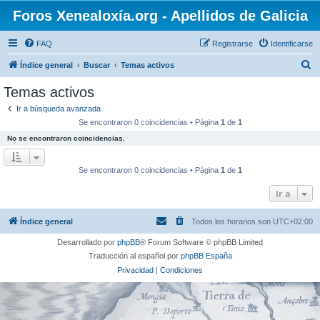
Foros Xenealoxía.org - Apellidos de Galicia
FAQ
Registrarse
Identificarse
B
Índice general
Buscar
Temas activos
u
Temas activos
s
Ir a búsqueda avanzada
c
Se encontraron 0 coincidencias • Página
1
de
1
a
No se encontraron coincidencias.
r
Se encontraron 0 coincidencias • Página
1
de
1
Ir a
Índice general
Todos los horarios son
UTC+02:00
Desarrollado por
phpBB
® Forum Software © phpBB Limited
Traducción al español por
phpBB España
Privacidad
|
Condiciones