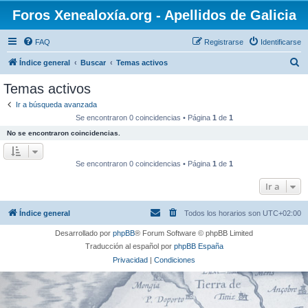
Foros Xenealoxía.org - Apellidos de Galicia
FAQ
Registrarse
Identificarse
B
Índice general
Buscar
Temas activos
u
Temas activos
s
Ir a búsqueda avanzada
c
Se encontraron 0 coincidencias • Página
1
de
1
a
No se encontraron coincidencias.
r
Se encontraron 0 coincidencias • Página
1
de
1
Ir a
Índice general
Todos los horarios son
UTC+02:00
Desarrollado por
phpBB
® Forum Software © phpBB Limited
Traducción al español por
phpBB España
Privacidad
|
Condiciones