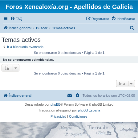
Foros Xenealoxía.org - Apellidos de Galicia
FAQ
Registrarse
Identificarse
B
Índice general
Buscar
Temas activos
u
Temas activos
s
Ir a búsqueda avanzada
c
Se encontraron 0 coincidencias • Página
1
de
1
a
No se encontraron coincidencias.
r
Se encontraron 0 coincidencias • Página
1
de
1
Ir a
Índice general
Todos los horarios son
UTC+02:00
Desarrollado por
phpBB
® Forum Software © phpBB Limited
Traducción al español por
phpBB España
Privacidad
|
Condiciones