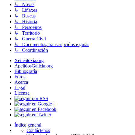
↳ Novas
↳ Liñaxes
↳ Buscas
↳ Historia
↳ Persoeiros
↳ Territorio
↳ Guerra Civil
↳ Documentos, transcripcións e guías
↳ Coordinación
Xenealoxía.org
ApelidosGalicia.org
Bibliografía
Foros
Acerca
Legal
Licenza
Índice general
Contáctenos