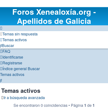
Foros Xenealoxía.org -
Apellidos de Galicia
Temas sin respuesta
Temas activos
Buscar
FAQ
Identificarse
Registrarse
Índice general
Buscar
Temas activos
Buscar
Temas activos
Ir a búsqueda avanzada
Se encontraron 0 coincidencias • Página
1
de
1