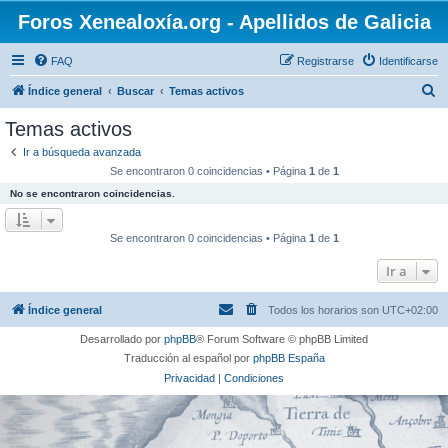
Foros Xenealoxía.org - Apellidos de Galicia
FAQ
Registrarse
Identificarse
B
Índice general
Buscar
Temas activos
u
Temas activos
s
Ir a búsqueda avanzada
c
Se encontraron 0 coincidencias • Página
1
de
1
a
No se encontraron coincidencias.
r
Se encontraron 0 coincidencias • Página
1
de
1
Ir a
Índice general
Todos los horarios son
UTC+02:00
Desarrollado por
phpBB
® Forum Software © phpBB Limited
Traducción al español por
phpBB España
Privacidad
|
Condiciones