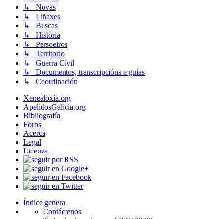
↳ Novas
↳ Liñaxes
↳ Buscas
↳ Historia
↳ Persoeiros
↳ Territorio
↳ Guerra Civil
↳ Documentos, transcripcións e guías
↳ Coordinación
Xenealoxía.org
ApelidosGalicia.org
Bibliografía
Foros
Acerca
Legal
Licenza
Índice general
Contáctenos