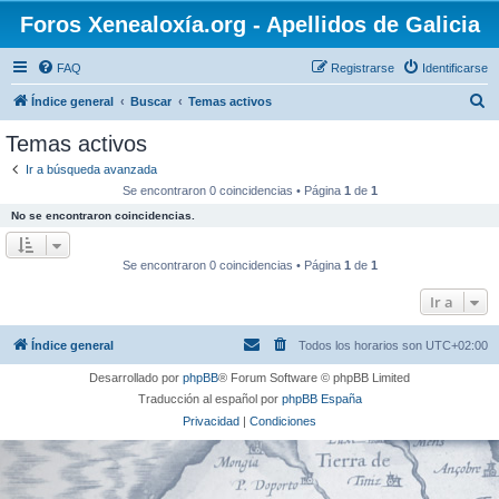
Foros Xenealoxía.org - Apellidos de Galicia
FAQ
Registrarse
Identificarse
B
Índice general
Buscar
Temas activos
u
Temas activos
s
Ir a búsqueda avanzada
c
Se encontraron 0 coincidencias • Página
1
de
1
a
No se encontraron coincidencias.
r
Se encontraron 0 coincidencias • Página
1
de
1
Ir a
Índice general
Todos los horarios son
UTC+02:00
Desarrollado por
phpBB
® Forum Software © phpBB Limited
Traducción al español por
phpBB España
Privacidad
|
Condiciones