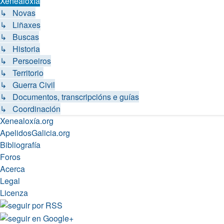
Xenealoxía
↳ Novas
↳ Liñaxes
↳ Buscas
↳ Historia
↳ Persoeiros
↳ Territorio
↳ Guerra Civil
↳ Documentos, transcripcións e guías
↳ Coordinación
Xenealoxía.org
ApelidosGalicia.org
Bibliografía
Foros
Acerca
Legal
Licenza