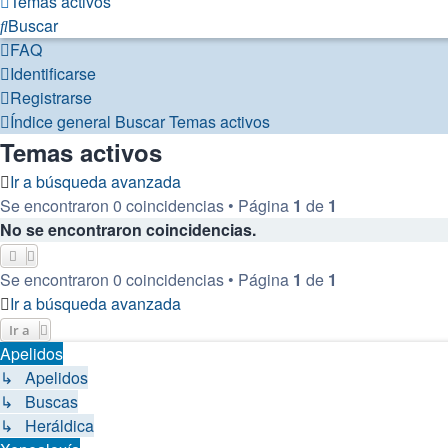
Temas activos
Buscar
FAQ
Identificarse
Registrarse
Índice general
Buscar
Temas activos
Temas activos
Ir a búsqueda avanzada
Se encontraron 0 coincidencias • Página
1
de
1
No se encontraron coincidencias.
Se encontraron 0 coincidencias • Página
1
de
1
Ir a búsqueda avanzada
Ir a
Apelidos
↳ Apelidos
↳ Buscas
↳ Heráldica