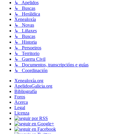
↳ Apelidos
↳ Buscas
↳ Heráldica
Xenealoxía
↳ Novas
↳ Liñaxes
↳ Buscas
↳ Historia
↳ Persoeiros
↳ Territorio
↳ Guerra Civil
↳ Documentos, transcripcións e guías
↳ Coordinación
Xenealoxía.org
ApelidosGalicia.org
Bibliografía
Foros
Acerca
Legal
Licenza