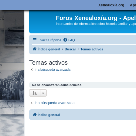
Xenealoxía.org
Ape
Foros Xenealoxía.org - Apel
Intercambio de información sobre historia familiar y ape
Enlaces rápidos
FAQ
Índice general
Buscar
Temas activos
Temas activos
Ir a búsqueda avanzada
No se encontraron coincidencias.
Ir a búsqueda avanzada
Índice general