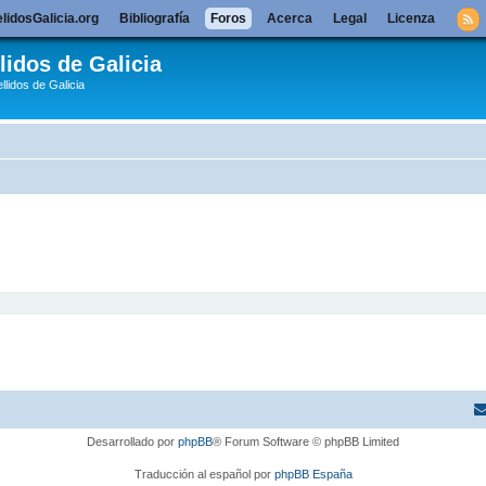
lidosGalicia.org
Bibliografía
Foros
Acerca
Legal
Licenza
lidos de Galicia
llidos de Galicia
Desarrollado por
phpBB
® Forum Software © phpBB Limited
Traducción al español por
phpBB España