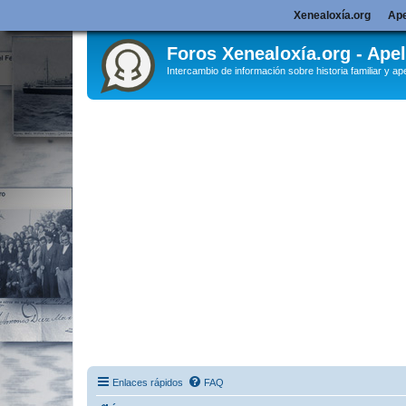
Xenealoxía.org
Ape
Foros Xenealoxía.org - Apel
Intercambio de información sobre historia familiar y ape
Enlaces rápidos
FAQ