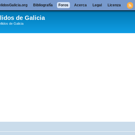
lidosGalicia.org
Bibliografía
Foros
Acerca
Legal
Licenza
lidos de Galicia
llidos de Galicia