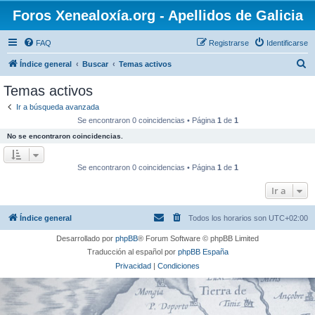
Foros Xenealoxía.org - Apellidos de Galicia
FAQ
Registrarse
Identificarse
B
Índice general
Buscar
Temas activos
u
Temas activos
s
Ir a búsqueda avanzada
c
Se encontraron 0 coincidencias • Página
1
de
1
a
No se encontraron coincidencias.
r
Se encontraron 0 coincidencias • Página
1
de
1
Ir a
Índice general
Todos los horarios son
UTC+02:00
Desarrollado por
phpBB
® Forum Software © phpBB Limited
Traducción al español por
phpBB España
Privacidad
|
Condiciones