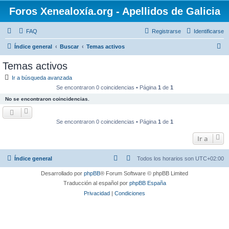
Foros Xenealoxía.org - Apellidos de Galicia
FAQ
Registrarse
Identificarse
B
Índice general
Buscar
Temas activos
u
Temas activos
s
Ir a búsqueda avanzada
c
Se encontraron 0 coincidencias • Página
1
de
1
a
No se encontraron coincidencias.
r
Se encontraron 0 coincidencias • Página
1
de
1
Ir a
Índice general
Todos los horarios son
UTC+02:00
Desarrollado por
phpBB
® Forum Software © phpBB Limited
Traducción al español por
phpBB España
Privacidad
|
Condiciones