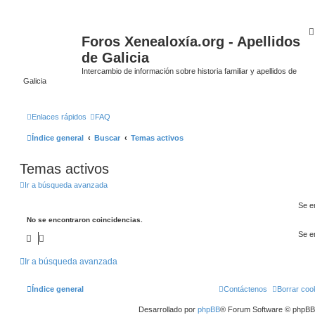
Foros Xenealoxía.org - Apellidos
de Galicia
Intercambio de información sobre historia familiar y apellidos de
Galicia
Enlaces rápidos
FAQ
Índice general
Buscar
Temas activos
Temas activos
Ir a búsqueda avanzada
Se e
No se encontraron coincidencias.
Se e
Ir a búsqueda avanzada
Índice general
Contáctenos
Borrar coo
Desarrollado por
phpBB
® Forum Software © phpBB 