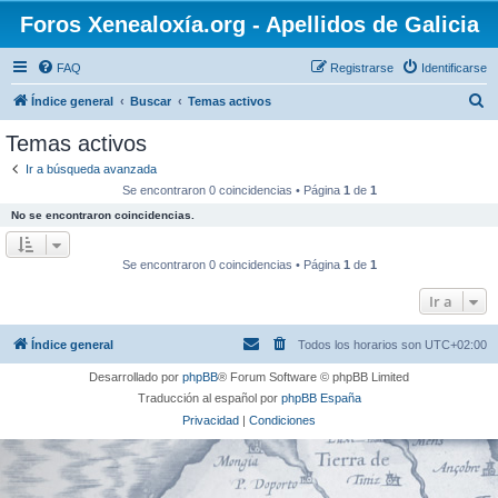
Foros Xenealoxía.org - Apellidos de Galicia
FAQ
Registrarse
Identificarse
B
Índice general
Buscar
Temas activos
u
Temas activos
s
Ir a búsqueda avanzada
c
Se encontraron 0 coincidencias • Página
1
de
1
a
No se encontraron coincidencias.
r
Se encontraron 0 coincidencias • Página
1
de
1
Ir a
Índice general
Todos los horarios son
UTC+02:00
Desarrollado por
phpBB
® Forum Software © phpBB Limited
Traducción al español por
phpBB España
Privacidad
|
Condiciones