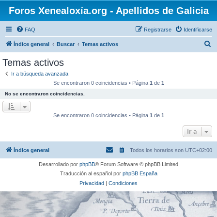
Foros Xenealoxía.org - Apellidos de Galicia
FAQ
Registrarse
Identificarse
B
Índice general
Buscar
Temas activos
u
Temas activos
s
Ir a búsqueda avanzada
c
Se encontraron 0 coincidencias • Página
1
de
1
a
No se encontraron coincidencias.
r
Se encontraron 0 coincidencias • Página
1
de
1
Ir a
Índice general
Todos los horarios son
UTC+02:00
Desarrollado por
phpBB
® Forum Software © phpBB Limited
Traducción al español por
phpBB España
Privacidad
|
Condiciones