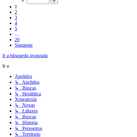
1
2
3
4
5
…
20
Siguiente
Ir a búsqueda avanzada
Ir a
Apelidos
↳ Apelidos
↳ Buscas
↳ Heráldica
Xenealoxía
↳ Novas
↳ Liñaxes
↳ Buscas
↳ Historia
↳ Persoeiros
↳ Territorio