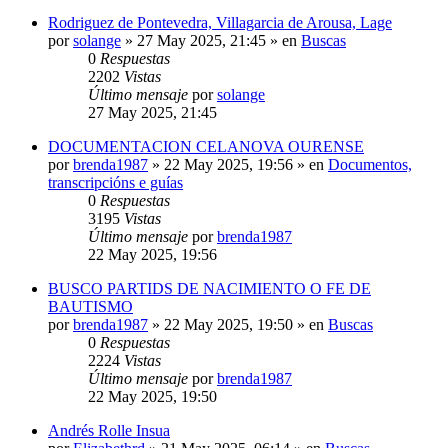
Rodriguez de Pontevedra, Villagarcia de Arousa, Lage
por
solange
»
27 May 2025, 21:45
» en
Buscas
0
Respuestas
2202
Vistas
Último mensaje
por
solange
27 May 2025, 21:45
DOCUMENTACION CELANOVA OURENSE
por
brenda1987
»
22 May 2025, 19:56
» en
Documentos,
transcripcións e guías
0
Respuestas
3195
Vistas
Último mensaje
por
brenda1987
22 May 2025, 19:56
BUSCO PARTIDS DE NACIMIENTO O FE DE
BAUTISMO
por
brenda1987
»
22 May 2025, 19:50
» en
Buscas
0
Respuestas
2224
Vistas
Último mensaje
por
brenda1987
22 May 2025, 19:50
Andrés Rolle Insua