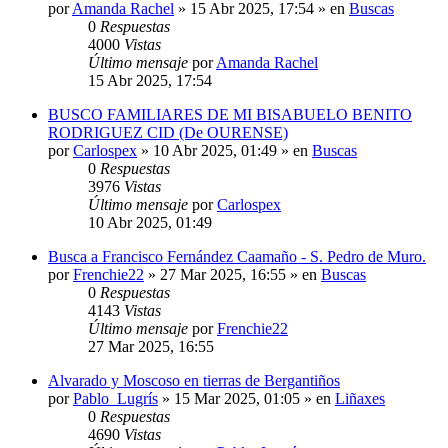
por
Amanda Rachel
»
15 Abr 2025, 17:54
» en
Buscas
0
Respuestas
4000
Vistas
Último mensaje
por
Amanda Rachel
15 Abr 2025, 17:54
BUSCO FAMILIARES DE MI BISABUELO BENITO
RODRIGUEZ CID (De OURENSE)
por
Carlospex
»
10 Abr 2025, 01:49
» en
Buscas
0
Respuestas
3976
Vistas
Último mensaje
por
Carlospex
10 Abr 2025, 01:49
Busca a Francisco Fernández Caamaño - S. Pedro de Muro.
por
Frenchie22
»
27 Mar 2025, 16:55
» en
Buscas
0
Respuestas
4143
Vistas
Último mensaje
por
Frenchie22
27 Mar 2025, 16:55
Alvarado y Moscoso en tierras de Bergantiños
por
Pablo_Lugrís
»
15 Mar 2025, 01:05
» en
Liñaxes
0
Respuestas
4690
Vistas