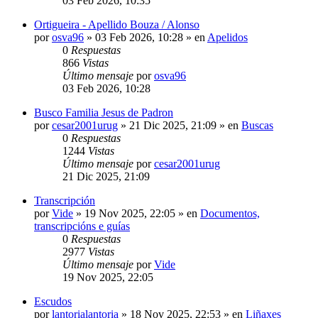
03 Feb 2026, 10:35
Ortigueira - Apellido Bouza / Alonso
por
osva96
»
03 Feb 2026, 10:28
» en
Apelidos
0
Respuestas
866
Vistas
Último mensaje
por
osva96
03 Feb 2026, 10:28
Busco Familia Jesus de Padron
por
cesar2001urug
»
21 Dic 2025, 21:09
» en
Buscas
0
Respuestas
1244
Vistas
Último mensaje
por
cesar2001urug
21 Dic 2025, 21:09
Transcripción
por
Vide
»
19 Nov 2025, 22:05
» en
Documentos,
transcripcións e guías
0
Respuestas
2977
Vistas
Último mensaje
por
Vide
19 Nov 2025, 22:05
Escudos
por
lantorialantoria
»
18 Nov 2025, 22:53
» en
Liñaxes