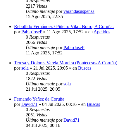
0
Respuestas
2217
Vistas
Último mensaje
por
varandasuspensa
15 Ago 2025, 22:35
Rebollido Fernández / Piñeiro Vila - Boiro, A Coruña.
por
PabloJoseP
»
11 Ago 2025, 17:52
» en
Apelidos
0
Respuestas
2066
Vistas
Último mensaje
por
PabloJoseP
11 Ago 2025, 17:52
Teresa y Dolores Varela Moreira (Ponteceso- A Coruña)
por
sola
»
21 Jul 2025, 20:05
» en
Buscas
0
Respuestas
1822
Vistas
Último mensaje
por
sola
21 Jul 2025, 20:05
Fernando Yañez da Coruña
por
David71
»
04 Jul 2025, 00:16
» en
Buscas
0
Respuestas
2051
Vistas
Último mensaje
por
David71
04 Jul 2025, 00:16