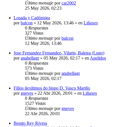
Último mensaje
por
car2002
25 May 2026, 02:23
Losada y Cadórniga
por
balcon
»
12 May 2026, 13:46
» en
Liñaxes
0
Respuestas
327
Vistas
Último mensaje
por
balcon
12 May 2026, 13:46
Jose Fernandez Fernandez- Vilarin, Baleira (Lugo)
por
anabellagr
»
05 May 2026, 02:17
» en
Apelidos
0
Respuestas
573
Vistas
Último mensaje
por
anabellagr
05 May 2026, 02:17
Fillos ilexítimos do bispo D. Vasco Mariño
por
gneves
»
22 Abr 2026, 20:01
» en
Liñaxes
0
Respuestas
1527
Vistas
Último mensaje
por
gneves
22 Abr 2026, 20:01
Benito Rey Rivera