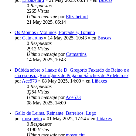
por
Elizabethrd
»
21 May 2025, 06:14
» en
Buscas
0
Respuestas
2265
Vistas
Último mensaje
por
Elizabethrd
21 May 2025, 06:14
Os Moiños / Mollinos, Forcadela, Tomiño
por
Catmartins
»
14 May 2025, 10:43
» en
Buscas
0
Respuestas
2912
Vistas
Último mensaje
por
Catmartins
14 May 2025, 10:43
Dúbida sobre o linaxe de D. Gregorio Faxardo de Reino e a
súa esposa: ¿Rodríguez de Puga ou Sánchez de Ardeleiros?
por
Ace573
»
08 May 2025, 14:00
» en
Liñaxes
0
Respuestas
3254
Vistas
Último mensaje
por
Ace573
08 May 2025, 14:00
Gallo de Leiras, Reinante, Barreiros, Lugo
por
mosqueira
»
01 May 2025, 17:54
» en
Liñaxes
0
Respuestas
3190
Vistas
Último mensaje
por
mosqueira