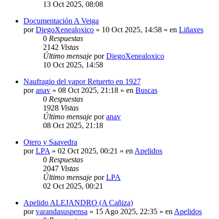
13 Oct 2025, 08:08
Documentación A Veiga
por
DiegoXenealoxico
»
10 Oct 2025, 14:58
» en
Liñaxes
0
Respuestas
2142
Vistas
Último mensaje
por
DiegoXenealoxico
10 Oct 2025, 14:58
Naufragio del vapor Retuerto en 1927
por
anav
»
08 Oct 2025, 21:18
» en
Buscas
0
Respuestas
1928
Vistas
Último mensaje
por
anav
08 Oct 2025, 21:18
Otero y Saavedra
por
LPA
»
02 Oct 2025, 00:21
» en
Apelidos
0
Respuestas
2047
Vistas
Último mensaje
por
LPA
02 Oct 2025, 00:21
Apelido ALEJANDRO (A Cañiza)
por
varandasuspensa
»
15 Ago 2025, 22:35
» en
Apelidos