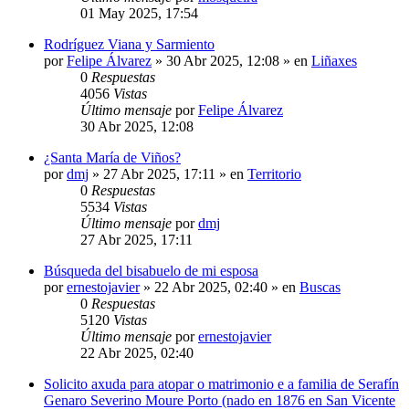
01 May 2025, 17:54
Rodríguez Viana y Sarmiento
por
Felipe Álvarez
»
30 Abr 2025, 12:08
» en
Liñaxes
0
Respuestas
4056
Vistas
Último mensaje
por
Felipe Álvarez
30 Abr 2025, 12:08
¿Santa María de Viños?
por
dmj
»
27 Abr 2025, 17:11
» en
Territorio
0
Respuestas
5534
Vistas
Último mensaje
por
dmj
27 Abr 2025, 17:11
Búsqueda del bisabuelo de mi esposa
por
ernestojavier
»
22 Abr 2025, 02:40
» en
Buscas
0
Respuestas
5120
Vistas
Último mensaje
por
ernestojavier
22 Abr 2025, 02:40
Solicito axuda para atopar o matrimonio e a familia de Serafín
Genaro Severino Moure Porto (nado en 1876 en San Vicente