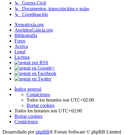
↳ Guerra Civil
↳ Documentos, transcripcións e guías
↳ Coordinación
Xenealoxía.org
ApelidosGalicia.org
Bibliografía
Foros
Acerca
Legal
Licenza
Índice general
Contáctenos
Todos los horarios son
UTC+02:00
Borrar cookies
Todos los horarios son
UTC+02:00
Borrar cookies
Contáctenos
Desarrollado por
phpBB
® Forum Software © phpBB Limited