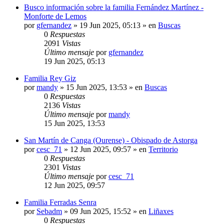
Busco información sobre la familia Fernández Martínez -
Monforte de Lemos
por
gfernandez
»
19 Jun 2025, 05:13
» en
Buscas
0
Respuestas
2091
Vistas
Último mensaje
por
gfernandez
19 Jun 2025, 05:13
Familia Rey Giz
por
mandy
»
15 Jun 2025, 13:53
» en
Buscas
0
Respuestas
2136
Vistas
Último mensaje
por
mandy
15 Jun 2025, 13:53
San Martín de Canga (Ourense) - Obispado de Astorga
por
cesc_71
»
12 Jun 2025, 09:57
» en
Territorio
0
Respuestas
2301
Vistas
Último mensaje
por
cesc_71
12 Jun 2025, 09:57
Familia Ferradas Senra
por
Sebadm
»
09 Jun 2025, 15:52
» en
Liñaxes
0
Respuestas