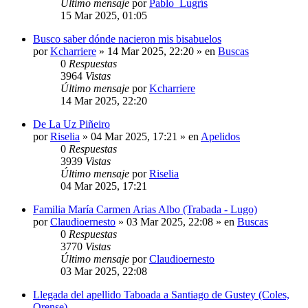
Último mensaje
por
Pablo_Lugrís
15 Mar 2025, 01:05
Busco saber dónde nacieron mis bisabuelos
por
Kcharriere
»
14 Mar 2025, 22:20
» en
Buscas
0
Respuestas
3964
Vistas
Último mensaje
por
Kcharriere
14 Mar 2025, 22:20
De La Uz Piñeiro
por
Riselia
»
04 Mar 2025, 17:21
» en
Apelidos
0
Respuestas
3939
Vistas
Último mensaje
por
Riselia
04 Mar 2025, 17:21
Familia María Carmen Arias Albo (Trabada - Lugo)
por
Claudioernesto
»
03 Mar 2025, 22:08
» en
Buscas
0
Respuestas
3770
Vistas
Último mensaje
por
Claudioernesto
03 Mar 2025, 22:08
Llegada del apellido Taboada a Santiago de Gustey (Coles,
Orense)