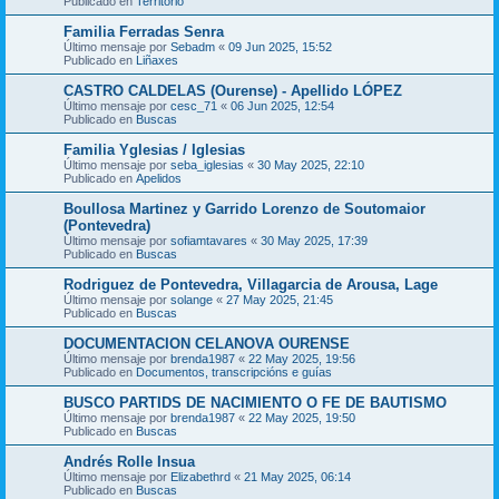
Publicado en
Territorio
Familia Ferradas Senra
Último mensaje por
Sebadm
«
09 Jun 2025, 15:52
Publicado en
Liñaxes
CASTRO CALDELAS (Ourense) - Apellido LÓPEZ
Último mensaje por
cesc_71
«
06 Jun 2025, 12:54
Publicado en
Buscas
Familia Yglesias / Iglesias
Último mensaje por
seba_iglesias
«
30 May 2025, 22:10
Publicado en
Apelidos
Boullosa Martinez y Garrido Lorenzo de Soutomaior
(Pontevedra)
Último mensaje por
sofiamtavares
«
30 May 2025, 17:39
Publicado en
Buscas
Rodriguez de Pontevedra, Villagarcia de Arousa, Lage
Último mensaje por
solange
«
27 May 2025, 21:45
Publicado en
Buscas
DOCUMENTACION CELANOVA OURENSE
Último mensaje por
brenda1987
«
22 May 2025, 19:56
Publicado en
Documentos, transcripcións e guías
BUSCO PARTIDS DE NACIMIENTO O FE DE BAUTISMO
Último mensaje por
brenda1987
«
22 May 2025, 19:50
Publicado en
Buscas
Andrés Rolle Insua
Último mensaje por
Elizabethrd
«
21 May 2025, 06:14
Publicado en
Buscas