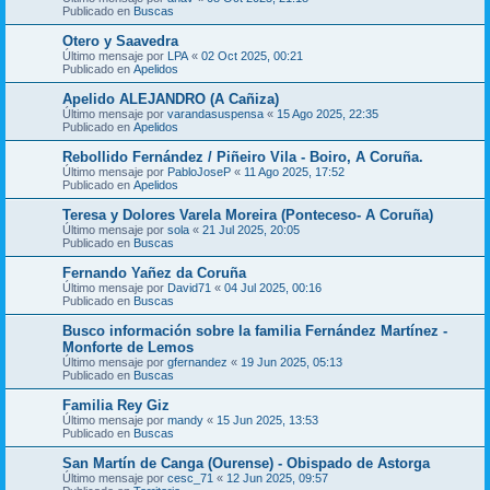
Publicado en
Buscas
Otero y Saavedra
Último mensaje por
LPA
«
02 Oct 2025, 00:21
Publicado en
Apelidos
Apelido ALEJANDRO (A Cañiza)
Último mensaje por
varandasuspensa
«
15 Ago 2025, 22:35
Publicado en
Apelidos
Rebollido Fernández / Piñeiro Vila - Boiro, A Coruña.
Último mensaje por
PabloJoseP
«
11 Ago 2025, 17:52
Publicado en
Apelidos
Teresa y Dolores Varela Moreira (Ponteceso- A Coruña)
Último mensaje por
sola
«
21 Jul 2025, 20:05
Publicado en
Buscas
Fernando Yañez da Coruña
Último mensaje por
David71
«
04 Jul 2025, 00:16
Publicado en
Buscas
Busco información sobre la familia Fernández Martínez -
Monforte de Lemos
Último mensaje por
gfernandez
«
19 Jun 2025, 05:13
Publicado en
Buscas
Familia Rey Giz
Último mensaje por
mandy
«
15 Jun 2025, 13:53
Publicado en
Buscas
San Martín de Canga (Ourense) - Obispado de Astorga
Último mensaje por
cesc_71
«
12 Jun 2025, 09:57