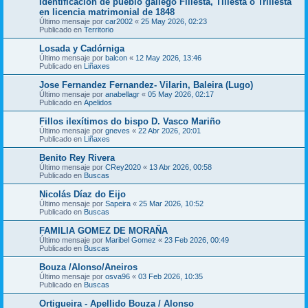
Identificación de pueblo gallego Fillesta, Tillesta o Trillesta
en licencia matrimonial de 1848
Último mensaje por
car2002
«
25 May 2026, 02:23
Publicado en
Territorio
Losada y Cadórniga
Último mensaje por
balcon
«
12 May 2026, 13:46
Publicado en
Liñaxes
Jose Fernandez Fernandez- Vilarin, Baleira (Lugo)
Último mensaje por
anabellagr
«
05 May 2026, 02:17
Publicado en
Apelidos
Fillos ilexítimos do bispo D. Vasco Mariño
Último mensaje por
gneves
«
22 Abr 2026, 20:01
Publicado en
Liñaxes
Benito Rey Rivera
Último mensaje por
CRey2020
«
13 Abr 2026, 00:58
Publicado en
Buscas
Nicolás Díaz do Eijo
Último mensaje por
Sapeira
«
25 Mar 2026, 10:52
Publicado en
Buscas
FAMILIA GOMEZ DE MORAÑA
Último mensaje por
Maribel Gomez
«
23 Feb 2026, 00:49
Publicado en
Buscas
Bouza /Alonso/Aneiros
Último mensaje por
osva96
«
03 Feb 2026, 10:35
Publicado en
Buscas
Ortigueira - Apellido Bouza / Alonso