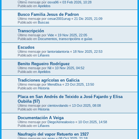
Último mensaje por
osva96
«
03 Feb 2026, 10:28
Publicado en
Apelidos
Busco Familia Jesus de Padron
Último mensaje por
cesar2001urug
«
21 Dic 2025, 21:09
Publicado en
Buscas
Transcripción
Último mensaje por
Vide
«
19 Nov 2025, 22:05
Publicado en
Documentos, transcripcións e guías
Escudos
Último mensaje por
lantorialantoria
«
18 Nov 2025, 22:53
Publicado en
Liñaxes
Benito Regueiro Rodríguez
Último mensaje por
Nil
«
10 Nov 2025, 04:52
Publicado en
Apelidos
Tradiciones agrícolas en Galicia
Último mensaje por
Mend0sa
«
23 Oct 2025, 13:50
Publicado en
Historia
Placa en San Andrés de Teixido a José Fajardo y Elisa
Oubiña (97)
Último mensaje por
cientovolando
«
13 Oct 2025, 08:08
Publicado en
Historia
Documentación A Veiga
Último mensaje por
DiegoXenealoxico
«
10 Oct 2025, 14:58
Publicado en
Liñaxes
Naufragio del vapor Retuerto en 1927
Último mensaje por
anav
«
08 Oct 2025, 21:18