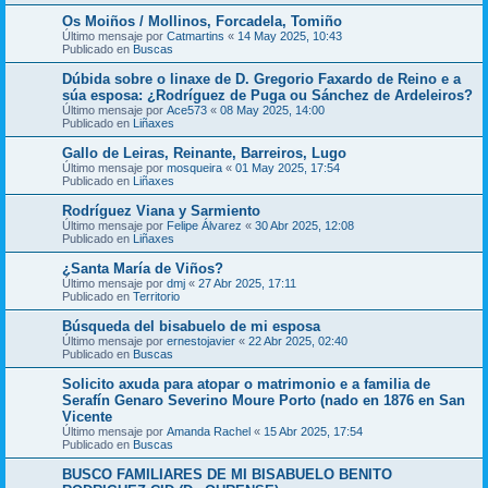
Os Moiños / Mollinos, Forcadela, Tomiño
Último mensaje por
Catmartins
«
14 May 2025, 10:43
Publicado en
Buscas
Dúbida sobre o linaxe de D. Gregorio Faxardo de Reino e a
súa esposa: ¿Rodríguez de Puga ou Sánchez de Ardeleiros?
Último mensaje por
Ace573
«
08 May 2025, 14:00
Publicado en
Liñaxes
Gallo de Leiras, Reinante, Barreiros, Lugo
Último mensaje por
mosqueira
«
01 May 2025, 17:54
Publicado en
Liñaxes
Rodríguez Viana y Sarmiento
Último mensaje por
Felipe Álvarez
«
30 Abr 2025, 12:08
Publicado en
Liñaxes
¿Santa María de Viños?
Último mensaje por
dmj
«
27 Abr 2025, 17:11
Publicado en
Territorio
Búsqueda del bisabuelo de mi esposa
Último mensaje por
ernestojavier
«
22 Abr 2025, 02:40
Publicado en
Buscas
Solicito axuda para atopar o matrimonio e a familia de
Serafín Genaro Severino Moure Porto (nado en 1876 en San
Vicente
Último mensaje por
Amanda Rachel
«
15 Abr 2025, 17:54
Publicado en
Buscas
BUSCO FAMILIARES DE MI BISABUELO BENITO