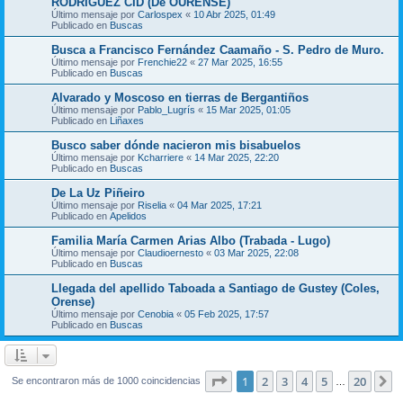
RODRIGUEZ CID (De OURENSE)
Último mensaje por
Carlospex
«
10 Abr 2025, 01:49
Publicado en
Buscas
Busca a Francisco Fernández Caamaño - S. Pedro de Muro.
Último mensaje por
Frenchie22
«
27 Mar 2025, 16:55
Publicado en
Buscas
Alvarado y Moscoso en tierras de Bergantiños
Último mensaje por
Pablo_Lugrís
«
15 Mar 2025, 01:05
Publicado en
Liñaxes
Busco saber dónde nacieron mis bisabuelos
Último mensaje por
Kcharriere
«
14 Mar 2025, 22:20
Publicado en
Buscas
De La Uz Piñeiro
Último mensaje por
Riselia
«
04 Mar 2025, 17:21
Publicado en
Apelidos
Familia María Carmen Arias Albo (Trabada - Lugo)
Último mensaje por
Claudioernesto
«
03 Mar 2025, 22:08
Publicado en
Buscas
Llegada del apellido Taboada a Santiago de Gustey (Coles,
Orense)
Último mensaje por
Cenobia
«
05 Feb 2025, 17:57
Publicado en
Buscas
Página
1
de
20
1
2
3
4
5
20
S
Se encontraron más de 1000 coincidencias
…