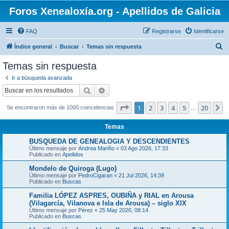
Foros Xenealoxía.org - Apellidos de Galicia
FAQ
Registrarse
Identificarse
B
Índice general
Buscar
Temas sin respuesta
u
Temas sin respuesta
s
Ir a búsqueda avanzada
c
Buscar
Búsqueda avanzada
a
Página
1
de
20
1
2
3
4
5
20
S
Se encontraron más de 1000 coincidencias
r
…
Temas
BUSQUEDA DE GENEALOGIA Y DESCENDIENTES
Último mensaje por
Andrea Mariño
«
03 Ago 2026, 17:33
Publicado en
Apelidos
Mondelo de Quiroga (Lugo)
Último mensaje por
PedroCigaran
«
21 Jul 2026, 14:39
Publicado en
Buscas
Familia LÓPEZ ASPRES, OUBIÑA y RIAL en Arousa
(Vilagarcía, Vilanova e Isla de Arousa) – siglo XIX
Último mensaje por
Pérez
«
25 May 2026, 08:14
Publicado en
Buscas