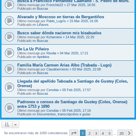
Busca a Francisco Fernández Caamaño - S. Pedro de Muro.
Último mensaje por
Frenchie22
«
27 Mar 2025, 16:55
Publicado en
Buscas
Alvarado y Moscoso en tierras de Bergantiños
Último mensaje por
Pablo_Lugrís
«
15 Mar 2025, 01:05
Publicado en
Liñaxes
Busco saber dónde nacieron mis bisabuelos
Último mensaje por
Kcharriere
«
14 Mar 2025, 22:20
Publicado en
Buscas
De La Uz Piñeiro
Último mensaje por
Riselia
«
04 Mar 2025, 17:21
Publicado en
Apelidos
Familia María Carmen Arias Albo (Trabada - Lugo)
Último mensaje por
Claudioernesto
«
03 Mar 2025, 22:08
Publicado en
Buscas
Llegada del apellido Taboada a Santiago de Gustey (Coles,
Orense)
Último mensaje por
Cenobia
«
05 Feb 2025, 17:57
Publicado en
Buscas
Padrones o censos de Santiago de Gustey (Coles, Orense)
entre 1753 y 1890
Último mensaje por
Cenobia
«
05 Feb 2025, 17:19
Publicado en
Documentos, transcripcións e guías
Página
1
de
20
1
2
3
4
5
20
S
Se encontraron más de 1000 coincidencias
…