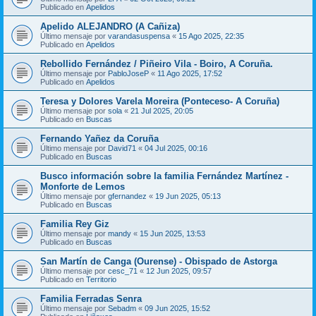
Publicado en
Apelidos
Apelido ALEJANDRO (A Cañiza)
Último mensaje por
varandasuspensa
«
15 Ago 2025, 22:35
Publicado en
Apelidos
Rebollido Fernández / Piñeiro Vila - Boiro, A Coruña.
Último mensaje por
PabloJoseP
«
11 Ago 2025, 17:52
Publicado en
Apelidos
Teresa y Dolores Varela Moreira (Ponteceso- A Coruña)
Último mensaje por
sola
«
21 Jul 2025, 20:05
Publicado en
Buscas
Fernando Yañez da Coruña
Último mensaje por
David71
«
04 Jul 2025, 00:16
Publicado en
Buscas
Busco información sobre la familia Fernández Martínez -
Monforte de Lemos
Último mensaje por
gfernandez
«
19 Jun 2025, 05:13
Publicado en
Buscas
Familia Rey Giz
Último mensaje por
mandy
«
15 Jun 2025, 13:53
Publicado en
Buscas
San Martín de Canga (Ourense) - Obispado de Astorga
Último mensaje por
cesc_71
«
12 Jun 2025, 09:57
Publicado en
Territorio
Familia Ferradas Senra
Último mensaje por
Sebadm
«
09 Jun 2025, 15:52