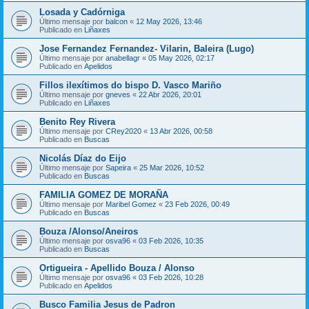
Losada y Cadórniga
Último mensaje por
balcon
«
12 May 2026, 13:46
Publicado en
Liñaxes
Jose Fernandez Fernandez- Vilarin, Baleira (Lugo)
Último mensaje por
anabellagr
«
05 May 2026, 02:17
Publicado en
Apelidos
Fillos ilexítimos do bispo D. Vasco Mariño
Último mensaje por
gneves
«
22 Abr 2026, 20:01
Publicado en
Liñaxes
Benito Rey Rivera
Último mensaje por
CRey2020
«
13 Abr 2026, 00:58
Publicado en
Buscas
Nicolás Díaz do Eijo
Último mensaje por
Sapeira
«
25 Mar 2026, 10:52
Publicado en
Buscas
FAMILIA GOMEZ DE MORAÑA
Último mensaje por
Maribel Gomez
«
23 Feb 2026, 00:49
Publicado en
Buscas
Bouza /Alonso/Aneiros
Último mensaje por
osva96
«
03 Feb 2026, 10:35
Publicado en
Buscas
Ortigueira - Apellido Bouza / Alonso
Último mensaje por
osva96
«
03 Feb 2026, 10:28
Publicado en
Apelidos
Busco Familia Jesus de Padron