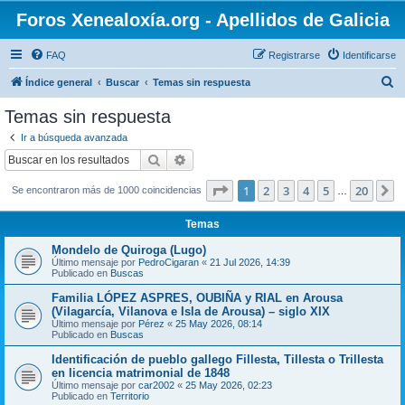
Foros Xenealoxía.org - Apellidos de Galicia
FAQ
Registrarse
Identificarse
B
Índice general
Buscar
Temas sin respuesta
u
Temas sin respuesta
s
Ir a búsqueda avanzada
c
Buscar
Búsqueda avanzada
a
Página
1
de
20
1
2
3
4
5
20
S
Se encontraron más de 1000 coincidencias
r
…
Temas
Mondelo de Quiroga (Lugo)
Último mensaje por
PedroCigaran
«
21 Jul 2026, 14:39
Publicado en
Buscas
Familia LÓPEZ ASPRES, OUBIÑA y RIAL en Arousa
(Vilagarcía, Vilanova e Isla de Arousa) – siglo XIX
Último mensaje por
Pérez
«
25 May 2026, 08:14
Publicado en
Buscas
Identificación de pueblo gallego Fillesta, Tillesta o Trillesta
en licencia matrimonial de 1848
Último mensaje por
car2002
«
25 May 2026, 02:23
Publicado en
Territorio