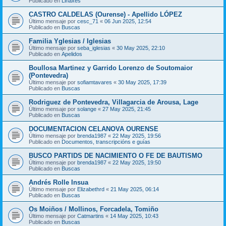
Publicado en
Liñaxes
CASTRO CALDELAS (Ourense) - Apellido LÓPEZ
Último mensaje por
cesc_71
«
06 Jun 2025, 12:54
Publicado en
Buscas
Familia Yglesias / Iglesias
Último mensaje por
seba_iglesias
«
30 May 2025, 22:10
Publicado en
Apelidos
Boullosa Martinez y Garrido Lorenzo de Soutomaior
(Pontevedra)
Último mensaje por
sofiamtavares
«
30 May 2025, 17:39
Publicado en
Buscas
Rodriguez de Pontevedra, Villagarcia de Arousa, Lage
Último mensaje por
solange
«
27 May 2025, 21:45
Publicado en
Buscas
DOCUMENTACION CELANOVA OURENSE
Último mensaje por
brenda1987
«
22 May 2025, 19:56
Publicado en
Documentos, transcripcións e guías
BUSCO PARTIDS DE NACIMIENTO O FE DE BAUTISMO
Último mensaje por
brenda1987
«
22 May 2025, 19:50
Publicado en
Buscas
Andrés Rolle Insua
Último mensaje por
Elizabethrd
«
21 May 2025, 06:14
Publicado en
Buscas
Os Moiños / Mollinos, Forcadela, Tomiño
Último mensaje por
Catmartins
«
14 May 2025, 10:43
Publicado en
Buscas