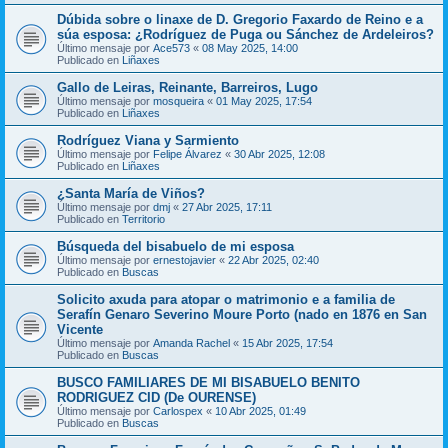
Dúbida sobre o linaxe de D. Gregorio Faxardo de Reino e a
súa esposa: ¿Rodríguez de Puga ou Sánchez de Ardeleiros?
Último mensaje por
Ace573
«
08 May 2025, 14:00
Publicado en
Liñaxes
Gallo de Leiras, Reinante, Barreiros, Lugo
Último mensaje por
mosqueira
«
01 May 2025, 17:54
Publicado en
Liñaxes
Rodríguez Viana y Sarmiento
Último mensaje por
Felipe Álvarez
«
30 Abr 2025, 12:08
Publicado en
Liñaxes
¿Santa María de Viños?
Último mensaje por
dmj
«
27 Abr 2025, 17:11
Publicado en
Territorio
Búsqueda del bisabuelo de mi esposa
Último mensaje por
ernestojavier
«
22 Abr 2025, 02:40
Publicado en
Buscas
Solicito axuda para atopar o matrimonio e a familia de
Serafín Genaro Severino Moure Porto (nado en 1876 en San
Vicente
Último mensaje por
Amanda Rachel
«
15 Abr 2025, 17:54
Publicado en
Buscas
BUSCO FAMILIARES DE MI BISABUELO BENITO
RODRIGUEZ CID (De OURENSE)
Último mensaje por
Carlospex
«
10 Abr 2025, 01:49
Publicado en
Buscas