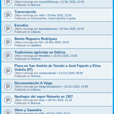
Último mensaje por
cesar2001urug
«
21 Dic 2025, 21:09
Publicado en
Buscas
Transcripción
Último mensaje por
Vide
«
19 Nov 2025, 22:05
Publicado en
Documentos, transcripcións e guías
Escudos
Último mensaje por
lantorialantoria
«
18 Nov 2025, 22:53
Publicado en
Liñaxes
Benito Regueiro Rodríguez
Último mensaje por
Nil
«
10 Nov 2025, 04:52
Publicado en
Apelidos
Tradiciones agrícolas en Galicia
Último mensaje por
Mend0sa
«
23 Oct 2025, 13:50
Publicado en
Historia
Placa en San Andrés de Teixido a José Fajardo y Elisa
Oubiña (97)
Último mensaje por
cientovolando
«
13 Oct 2025, 08:08
Publicado en
Historia
Documentación A Veiga
Último mensaje por
DiegoXenealoxico
«
10 Oct 2025, 14:58
Publicado en
Liñaxes
Naufragio del vapor Retuerto en 1927
Último mensaje por
anav
«
08 Oct 2025, 21:18
Publicado en
Buscas
Otero y Saavedra
Último mensaje por
LPA
«
02 Oct 2025, 00:21