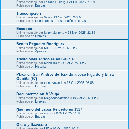
Último mensaje por
cesar2001urug
«
21 Dic 2025, 21:09
Publicado en
Buscas
Transcripción
Último mensaje por
Vide
«
19 Nov 2025, 22:05
Publicado en
Documentos, transcripcións e guías
Escudos
Último mensaje por
lantorialantoria
«
18 Nov 2025, 22:53
Publicado en
Liñaxes
Benito Regueiro Rodríguez
Último mensaje por
Nil
«
10 Nov 2025, 04:52
Publicado en
Apelidos
Tradiciones agrícolas en Galicia
Último mensaje por
Mend0sa
«
23 Oct 2025, 13:50
Publicado en
Historia
Placa en San Andrés de Teixido a José Fajardo y Elisa
Oubiña (97)
Último mensaje por
cientovolando
«
13 Oct 2025, 08:08
Publicado en
Historia
Documentación A Veiga
Último mensaje por
DiegoXenealoxico
«
10 Oct 2025, 14:58
Publicado en
Liñaxes
Naufragio del vapor Retuerto en 1927
Último mensaje por
anav
«
08 Oct 2025, 21:18
Publicado en
Buscas
Otero y Saavedra
Último mensaje por
LPA
«
02 Oct 2025, 00:21