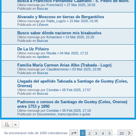
Busca a Francisco Fernández Caamaño - S. Pedro de Muro.
Último mensaje por
Frenchie22
«
27 Mar 2025, 16:55
Publicado en
Buscas
Alvarado y Moscoso en tierras de Bergantiños
Último mensaje por
Pablo_Lugrís
«
15 Mar 2025, 01:05
Publicado en
Liñaxes
Busco saber dónde nacieron mis bisabuelos
Último mensaje por
Kcharriere
«
14 Mar 2025, 22:20
Publicado en
Buscas
De La Uz Piñeiro
Último mensaje por
Riselia
«
04 Mar 2025, 17:21
Publicado en
Apelidos
Familia María Carmen Arias Albo (Trabada - Lugo)
Último mensaje por
Claudioernesto
«
03 Mar 2025, 22:08
Publicado en
Buscas
Llegada del apellido Taboada a Santiago de Gustey (Coles,
Orense)
Último mensaje por
Cenobia
«
05 Feb 2025, 17:57
Publicado en
Buscas
Padrones o censos de Santiago de Gustey (Coles, Orense)
entre 1753 y 1890
Último mensaje por
Cenobia
«
05 Feb 2025, 17:19
Publicado en
Documentos, transcripcións e guías
Página
1
de
20
1
2
3
4
5
20
S
Se encontraron más de 1000 coincidencias
…