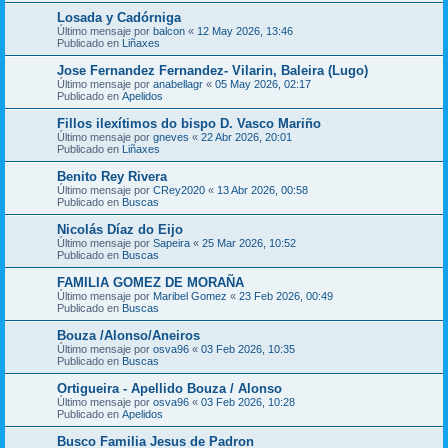
Losada y Cadórniga
Último mensaje por
balcon
«
12 May 2026, 13:46
Publicado en
Liñaxes
Jose Fernandez Fernandez- Vilarin, Baleira (Lugo)
Último mensaje por
anabellagr
«
05 May 2026, 02:17
Publicado en
Apelidos
Fillos ilexítimos do bispo D. Vasco Mariño
Último mensaje por
gneves
«
22 Abr 2026, 20:01
Publicado en
Liñaxes
Benito Rey Rivera
Último mensaje por
CRey2020
«
13 Abr 2026, 00:58
Publicado en
Buscas
Nicolás Díaz do Eijo
Último mensaje por
Sapeira
«
25 Mar 2026, 10:52
Publicado en
Buscas
FAMILIA GOMEZ DE MORAÑA
Último mensaje por
Maribel Gomez
«
23 Feb 2026, 00:49
Publicado en
Buscas
Bouza /Alonso/Aneiros
Último mensaje por
osva96
«
03 Feb 2026, 10:35
Publicado en
Buscas
Ortigueira - Apellido Bouza / Alonso
Último mensaje por
osva96
«
03 Feb 2026, 10:28
Publicado en
Apelidos
Busco Familia Jesus de Padron