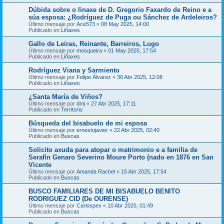
Dúbida sobre o linaxe de D. Gregorio Faxardo de Reino e a
súa esposa: ¿Rodríguez de Puga ou Sánchez de Ardeleiros?
Último mensaje por
Ace573
«
08 May 2025, 14:00
Publicado en
Liñaxes
Gallo de Leiras, Reinante, Barreiros, Lugo
Último mensaje por
mosqueira
«
01 May 2025, 17:54
Publicado en
Liñaxes
Rodríguez Viana y Sarmiento
Último mensaje por
Felipe Álvarez
«
30 Abr 2025, 12:08
Publicado en
Liñaxes
¿Santa María de Viños?
Último mensaje por
dmj
«
27 Abr 2025, 17:11
Publicado en
Territorio
Búsqueda del bisabuelo de mi esposa
Último mensaje por
ernestojavier
«
22 Abr 2025, 02:40
Publicado en
Buscas
Solicito axuda para atopar o matrimonio e a familia de
Serafín Genaro Severino Moure Porto (nado en 1876 en San
Vicente
Último mensaje por
Amanda Rachel
«
15 Abr 2025, 17:54
Publicado en
Buscas
BUSCO FAMILIARES DE MI BISABUELO BENITO
RODRIGUEZ CID (De OURENSE)
Último mensaje por
Carlospex
«
10 Abr 2025, 01:49
Publicado en
Buscas