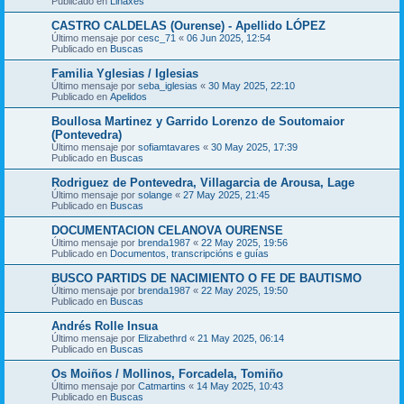
Publicado en
Liñaxes
CASTRO CALDELAS (Ourense) - Apellido LÓPEZ
Último mensaje por
cesc_71
«
06 Jun 2025, 12:54
Publicado en
Buscas
Familia Yglesias / Iglesias
Último mensaje por
seba_iglesias
«
30 May 2025, 22:10
Publicado en
Apelidos
Boullosa Martinez y Garrido Lorenzo de Soutomaior
(Pontevedra)
Último mensaje por
sofiamtavares
«
30 May 2025, 17:39
Publicado en
Buscas
Rodriguez de Pontevedra, Villagarcia de Arousa, Lage
Último mensaje por
solange
«
27 May 2025, 21:45
Publicado en
Buscas
DOCUMENTACION CELANOVA OURENSE
Último mensaje por
brenda1987
«
22 May 2025, 19:56
Publicado en
Documentos, transcripcións e guías
BUSCO PARTIDS DE NACIMIENTO O FE DE BAUTISMO
Último mensaje por
brenda1987
«
22 May 2025, 19:50
Publicado en
Buscas
Andrés Rolle Insua
Último mensaje por
Elizabethrd
«
21 May 2025, 06:14
Publicado en
Buscas
Os Moiños / Mollinos, Forcadela, Tomiño
Último mensaje por
Catmartins
«
14 May 2025, 10:43
Publicado en
Buscas