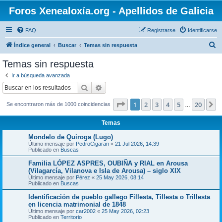
Foros Xenealoxía.org - Apellidos de Galicia
FAQ
Registrarse
Identificarse
B
Índice general
Buscar
Temas sin respuesta
u
Temas sin respuesta
s
Ir a búsqueda avanzada
c
Buscar
Búsqueda avanzada
a
Página
1
de
20
1
2
3
4
5
20
S
Se encontraron más de 1000 coincidencias
r
…
Temas
Mondelo de Quiroga (Lugo)
Último mensaje por
PedroCigaran
«
21 Jul 2026, 14:39
Publicado en
Buscas
Familia LÓPEZ ASPRES, OUBIÑA y RIAL en Arousa
(Vilagarcía, Vilanova e Isla de Arousa) – siglo XIX
Último mensaje por
Pérez
«
25 May 2026, 08:14
Publicado en
Buscas
Identificación de pueblo gallego Fillesta, Tillesta o Trillesta
en licencia matrimonial de 1848
Último mensaje por
car2002
«
25 May 2026, 02:23
Publicado en
Territorio