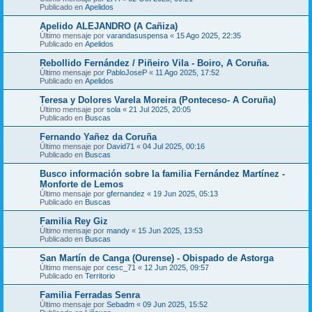
Publicado en
Apelidos
Apelido ALEJANDRO (A Cañiza)
Último mensaje por
varandasuspensa
«
15 Ago 2025, 22:35
Publicado en
Apelidos
Rebollido Fernández / Piñeiro Vila - Boiro, A Coruña.
Último mensaje por
PabloJoseP
«
11 Ago 2025, 17:52
Publicado en
Apelidos
Teresa y Dolores Varela Moreira (Ponteceso- A Coruña)
Último mensaje por
sola
«
21 Jul 2025, 20:05
Publicado en
Buscas
Fernando Yañez da Coruña
Último mensaje por
David71
«
04 Jul 2025, 00:16
Publicado en
Buscas
Busco información sobre la familia Fernández Martínez -
Monforte de Lemos
Último mensaje por
gfernandez
«
19 Jun 2025, 05:13
Publicado en
Buscas
Familia Rey Giz
Último mensaje por
mandy
«
15 Jun 2025, 13:53
Publicado en
Buscas
San Martín de Canga (Ourense) - Obispado de Astorga
Último mensaje por
cesc_71
«
12 Jun 2025, 09:57
Publicado en
Territorio
Familia Ferradas Senra
Último mensaje por
Sebadm
«
09 Jun 2025, 15:52