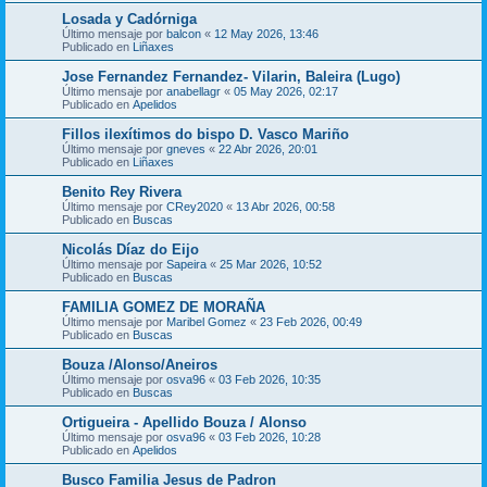
Losada y Cadórniga
Último mensaje por
balcon
«
12 May 2026, 13:46
Publicado en
Liñaxes
Jose Fernandez Fernandez- Vilarin, Baleira (Lugo)
Último mensaje por
anabellagr
«
05 May 2026, 02:17
Publicado en
Apelidos
Fillos ilexítimos do bispo D. Vasco Mariño
Último mensaje por
gneves
«
22 Abr 2026, 20:01
Publicado en
Liñaxes
Benito Rey Rivera
Último mensaje por
CRey2020
«
13 Abr 2026, 00:58
Publicado en
Buscas
Nicolás Díaz do Eijo
Último mensaje por
Sapeira
«
25 Mar 2026, 10:52
Publicado en
Buscas
FAMILIA GOMEZ DE MORAÑA
Último mensaje por
Maribel Gomez
«
23 Feb 2026, 00:49
Publicado en
Buscas
Bouza /Alonso/Aneiros
Último mensaje por
osva96
«
03 Feb 2026, 10:35
Publicado en
Buscas
Ortigueira - Apellido Bouza / Alonso
Último mensaje por
osva96
«
03 Feb 2026, 10:28
Publicado en
Apelidos
Busco Familia Jesus de Padron