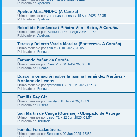
Publicado en
Apelidos
Apelido ALEJANDRO (A Cañiza)
Último mensaje por
varandasuspensa
«
15 Ago 2025, 22:35
Publicado en
Apelidos
Rebollido Fernández / Piñeiro Vila - Boiro, A Coruña.
Último mensaje por
PabloJoseP
«
11 Ago 2025, 17:52
Publicado en
Apelidos
Teresa y Dolores Varela Moreira (Ponteceso- A Coruña)
Último mensaje por
sola
«
21 Jul 2025, 20:05
Publicado en
Buscas
Fernando Yañez da Coruña
Último mensaje por
David71
«
04 Jul 2025, 00:16
Publicado en
Buscas
Busco información sobre la familia Fernández Martínez -
Monforte de Lemos
Último mensaje por
gfernandez
«
19 Jun 2025, 05:13
Publicado en
Buscas
Familia Rey Giz
Último mensaje por
mandy
«
15 Jun 2025, 13:53
Publicado en
Buscas
San Martín de Canga (Ourense) - Obispado de Astorga
Último mensaje por
cesc_71
«
12 Jun 2025, 09:57
Publicado en
Territorio
Familia Ferradas Senra
Último mensaje por
Sebadm
«
09 Jun 2025, 15:52