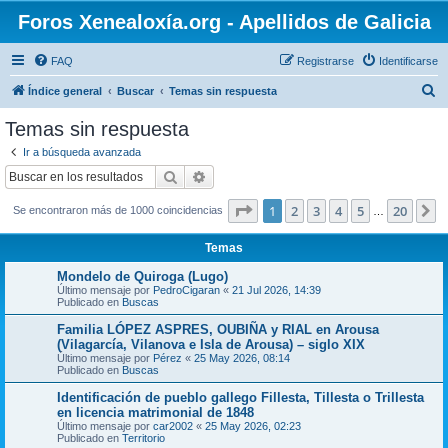
Foros Xenealoxía.org - Apellidos de Galicia
FAQ
Registrarse
Identificarse
B
Índice general
Buscar
Temas sin respuesta
u
Temas sin respuesta
s
Ir a búsqueda avanzada
c
Buscar
Búsqueda avanzada
a
Página
1
de
20
1
2
3
4
5
20
S
Se encontraron más de 1000 coincidencias
r
…
Temas
Mondelo de Quiroga (Lugo)
Último mensaje por
PedroCigaran
«
21 Jul 2026, 14:39
Publicado en
Buscas
Familia LÓPEZ ASPRES, OUBIÑA y RIAL en Arousa
(Vilagarcía, Vilanova e Isla de Arousa) – siglo XIX
Último mensaje por
Pérez
«
25 May 2026, 08:14
Publicado en
Buscas
Identificación de pueblo gallego Fillesta, Tillesta o Trillesta
en licencia matrimonial de 1848
Último mensaje por
car2002
«
25 May 2026, 02:23
Publicado en
Territorio