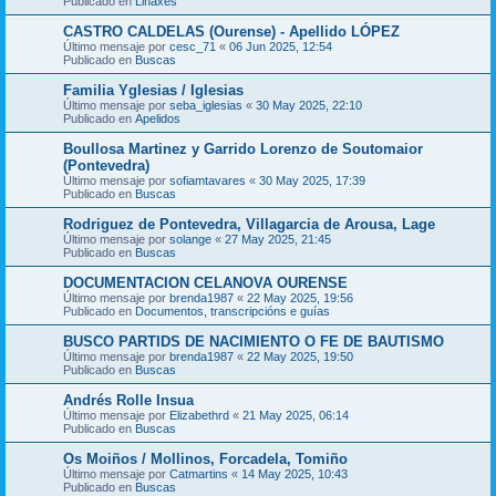
Publicado en
Liñaxes
CASTRO CALDELAS (Ourense) - Apellido LÓPEZ
Último mensaje por
cesc_71
«
06 Jun 2025, 12:54
Publicado en
Buscas
Familia Yglesias / Iglesias
Último mensaje por
seba_iglesias
«
30 May 2025, 22:10
Publicado en
Apelidos
Boullosa Martinez y Garrido Lorenzo de Soutomaior
(Pontevedra)
Último mensaje por
sofiamtavares
«
30 May 2025, 17:39
Publicado en
Buscas
Rodriguez de Pontevedra, Villagarcia de Arousa, Lage
Último mensaje por
solange
«
27 May 2025, 21:45
Publicado en
Buscas
DOCUMENTACION CELANOVA OURENSE
Último mensaje por
brenda1987
«
22 May 2025, 19:56
Publicado en
Documentos, transcripcións e guías
BUSCO PARTIDS DE NACIMIENTO O FE DE BAUTISMO
Último mensaje por
brenda1987
«
22 May 2025, 19:50
Publicado en
Buscas
Andrés Rolle Insua
Último mensaje por
Elizabethrd
«
21 May 2025, 06:14
Publicado en
Buscas
Os Moiños / Mollinos, Forcadela, Tomiño
Último mensaje por
Catmartins
«
14 May 2025, 10:43
Publicado en
Buscas