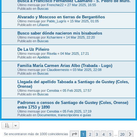
Busca a Francisco Fernández Caamaño - S. Pedro de Muro.
Último mensaje por
Frenchie22
«
27 Mar 2025, 16:55
Publicado en
Buscas
Alvarado y Moscoso en tierras de Bergantiños
Último mensaje por
Pablo_Lugrís
«
15 Mar 2025, 01:05
Publicado en
Liñaxes
Busco saber dónde nacieron mis bisabuelos
Último mensaje por
Kcharriere
«
14 Mar 2025, 22:20
Publicado en
Buscas
De La Uz Piñeiro
Último mensaje por
Riselia
«
04 Mar 2025, 17:21
Publicado en
Apelidos
Familia María Carmen Arias Albo (Trabada - Lugo)
Último mensaje por
Claudioernesto
«
03 Mar 2025, 22:08
Publicado en
Buscas
Llegada del apellido Taboada a Santiago de Gustey (Coles,
Orense)
Último mensaje por
Cenobia
«
05 Feb 2025, 17:57
Publicado en
Buscas
Padrones o censos de Santiago de Gustey (Coles, Orense)
entre 1753 y 1890
Último mensaje por
Cenobia
«
05 Feb 2025, 17:19
Publicado en
Documentos, transcripcións e guías
Página
1
de
20
1
2
3
4
5
20
S
Se encontraron más de 1000 coincidencias
…