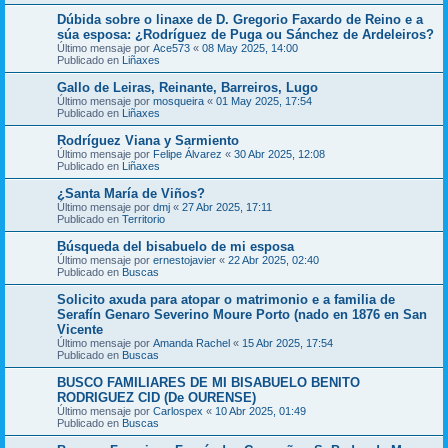
Dúbida sobre o linaxe de D. Gregorio Faxardo de Reino e a
súa esposa: ¿Rodríguez de Puga ou Sánchez de Ardeleiros?
Último mensaje por
Ace573
«
08 May 2025, 14:00
Publicado en
Liñaxes
Gallo de Leiras, Reinante, Barreiros, Lugo
Último mensaje por
mosqueira
«
01 May 2025, 17:54
Publicado en
Liñaxes
Rodríguez Viana y Sarmiento
Último mensaje por
Felipe Álvarez
«
30 Abr 2025, 12:08
Publicado en
Liñaxes
¿Santa María de Viños?
Último mensaje por
dmj
«
27 Abr 2025, 17:11
Publicado en
Territorio
Búsqueda del bisabuelo de mi esposa
Último mensaje por
ernestojavier
«
22 Abr 2025, 02:40
Publicado en
Buscas
Solicito axuda para atopar o matrimonio e a familia de
Serafín Genaro Severino Moure Porto (nado en 1876 en San
Vicente
Último mensaje por
Amanda Rachel
«
15 Abr 2025, 17:54
Publicado en
Buscas
BUSCO FAMILIARES DE MI BISABUELO BENITO
RODRIGUEZ CID (De OURENSE)
Último mensaje por
Carlospex
«
10 Abr 2025, 01:49
Publicado en
Buscas