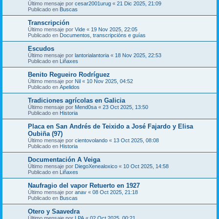
Último mensaje por
cesar2001urug
«
21 Dic 2025, 21:09
Publicado en
Buscas
Transcripción
Último mensaje por
Vide
«
19 Nov 2025, 22:05
Publicado en
Documentos, transcripcións e guías
Escudos
Último mensaje por
lantorialantoria
«
18 Nov 2025, 22:53
Publicado en
Liñaxes
Benito Regueiro Rodríguez
Último mensaje por
Nil
«
10 Nov 2025, 04:52
Publicado en
Apelidos
Tradiciones agrícolas en Galicia
Último mensaje por
Mend0sa
«
23 Oct 2025, 13:50
Publicado en
Historia
Placa en San Andrés de Teixido a José Fajardo y Elisa
Oubiña (97)
Último mensaje por
cientovolando
«
13 Oct 2025, 08:08
Publicado en
Historia
Documentación A Veiga
Último mensaje por
DiegoXenealoxico
«
10 Oct 2025, 14:58
Publicado en
Liñaxes
Naufragio del vapor Retuerto en 1927
Último mensaje por
anav
«
08 Oct 2025, 21:18
Publicado en
Buscas
Otero y Saavedra
Último mensaje por
LPA
«
02 Oct 2025, 00:21