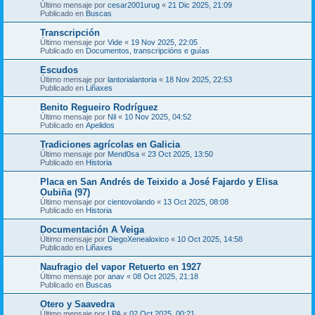
Último mensaje por
cesar2001urug
«
21 Dic 2025, 21:09
Publicado en
Buscas
Transcripción
Último mensaje por
Vide
«
19 Nov 2025, 22:05
Publicado en
Documentos, transcripcións e guías
Escudos
Último mensaje por
lantorialantoria
«
18 Nov 2025, 22:53
Publicado en
Liñaxes
Benito Regueiro Rodríguez
Último mensaje por
Nil
«
10 Nov 2025, 04:52
Publicado en
Apelidos
Tradiciones agrícolas en Galicia
Último mensaje por
Mend0sa
«
23 Oct 2025, 13:50
Publicado en
Historia
Placa en San Andrés de Teixido a José Fajardo y Elisa
Oubiña (97)
Último mensaje por
cientovolando
«
13 Oct 2025, 08:08
Publicado en
Historia
Documentación A Veiga
Último mensaje por
DiegoXenealoxico
«
10 Oct 2025, 14:58
Publicado en
Liñaxes
Naufragio del vapor Retuerto en 1927
Último mensaje por
anav
«
08 Oct 2025, 21:18
Publicado en
Buscas
Otero y Saavedra
Último mensaje por
LPA
«
02 Oct 2025, 00:21