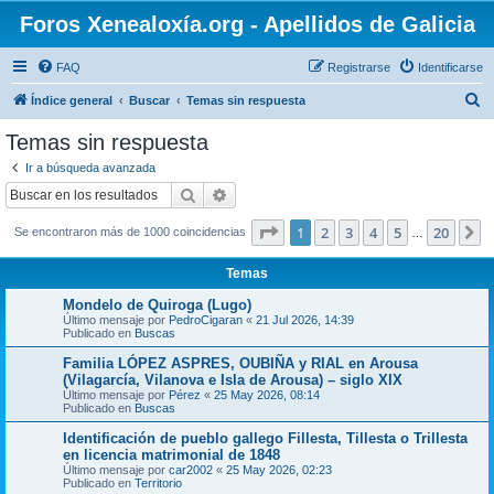
Foros Xenealoxía.org - Apellidos de Galicia
FAQ
Registrarse
Identificarse
B
Índice general
Buscar
Temas sin respuesta
u
Temas sin respuesta
s
Ir a búsqueda avanzada
c
Buscar
Búsqueda avanzada
a
Página
1
de
20
1
2
3
4
5
20
S
Se encontraron más de 1000 coincidencias
r
…
Temas
Mondelo de Quiroga (Lugo)
Último mensaje por
PedroCigaran
«
21 Jul 2026, 14:39
Publicado en
Buscas
Familia LÓPEZ ASPRES, OUBIÑA y RIAL en Arousa
(Vilagarcía, Vilanova e Isla de Arousa) – siglo XIX
Último mensaje por
Pérez
«
25 May 2026, 08:14
Publicado en
Buscas
Identificación de pueblo gallego Fillesta, Tillesta o Trillesta
en licencia matrimonial de 1848
Último mensaje por
car2002
«
25 May 2026, 02:23
Publicado en
Territorio