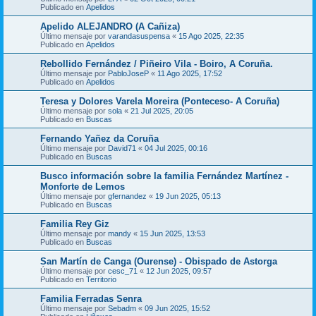
Publicado en
Apelidos
Apelido ALEJANDRO (A Cañiza)
Último mensaje por
varandasuspensa
«
15 Ago 2025, 22:35
Publicado en
Apelidos
Rebollido Fernández / Piñeiro Vila - Boiro, A Coruña.
Último mensaje por
PabloJoseP
«
11 Ago 2025, 17:52
Publicado en
Apelidos
Teresa y Dolores Varela Moreira (Ponteceso- A Coruña)
Último mensaje por
sola
«
21 Jul 2025, 20:05
Publicado en
Buscas
Fernando Yañez da Coruña
Último mensaje por
David71
«
04 Jul 2025, 00:16
Publicado en
Buscas
Busco información sobre la familia Fernández Martínez -
Monforte de Lemos
Último mensaje por
gfernandez
«
19 Jun 2025, 05:13
Publicado en
Buscas
Familia Rey Giz
Último mensaje por
mandy
«
15 Jun 2025, 13:53
Publicado en
Buscas
San Martín de Canga (Ourense) - Obispado de Astorga
Último mensaje por
cesc_71
«
12 Jun 2025, 09:57
Publicado en
Territorio
Familia Ferradas Senra
Último mensaje por
Sebadm
«
09 Jun 2025, 15:52