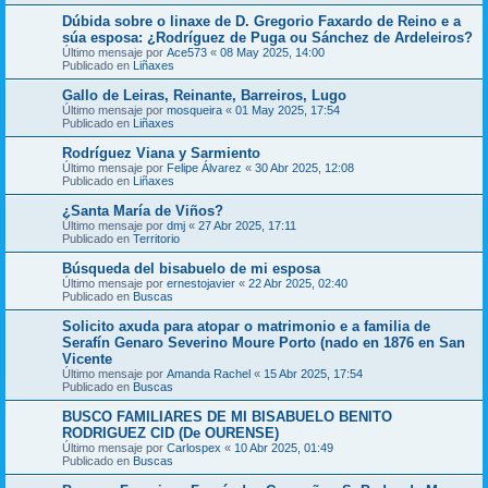
Dúbida sobre o linaxe de D. Gregorio Faxardo de Reino e a
súa esposa: ¿Rodríguez de Puga ou Sánchez de Ardeleiros?
Último mensaje por
Ace573
«
08 May 2025, 14:00
Publicado en
Liñaxes
Gallo de Leiras, Reinante, Barreiros, Lugo
Último mensaje por
mosqueira
«
01 May 2025, 17:54
Publicado en
Liñaxes
Rodríguez Viana y Sarmiento
Último mensaje por
Felipe Álvarez
«
30 Abr 2025, 12:08
Publicado en
Liñaxes
¿Santa María de Viños?
Último mensaje por
dmj
«
27 Abr 2025, 17:11
Publicado en
Territorio
Búsqueda del bisabuelo de mi esposa
Último mensaje por
ernestojavier
«
22 Abr 2025, 02:40
Publicado en
Buscas
Solicito axuda para atopar o matrimonio e a familia de
Serafín Genaro Severino Moure Porto (nado en 1876 en San
Vicente
Último mensaje por
Amanda Rachel
«
15 Abr 2025, 17:54
Publicado en
Buscas
BUSCO FAMILIARES DE MI BISABUELO BENITO
RODRIGUEZ CID (De OURENSE)
Último mensaje por
Carlospex
«
10 Abr 2025, 01:49
Publicado en
Buscas