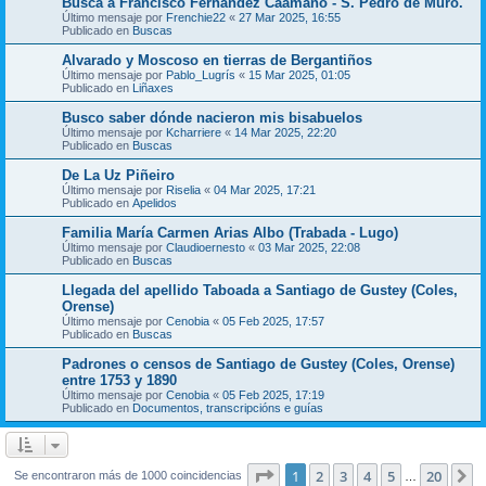
Busca a Francisco Fernández Caamaño - S. Pedro de Muro.
Último mensaje por
Frenchie22
«
27 Mar 2025, 16:55
Publicado en
Buscas
Alvarado y Moscoso en tierras de Bergantiños
Último mensaje por
Pablo_Lugrís
«
15 Mar 2025, 01:05
Publicado en
Liñaxes
Busco saber dónde nacieron mis bisabuelos
Último mensaje por
Kcharriere
«
14 Mar 2025, 22:20
Publicado en
Buscas
De La Uz Piñeiro
Último mensaje por
Riselia
«
04 Mar 2025, 17:21
Publicado en
Apelidos
Familia María Carmen Arias Albo (Trabada - Lugo)
Último mensaje por
Claudioernesto
«
03 Mar 2025, 22:08
Publicado en
Buscas
Llegada del apellido Taboada a Santiago de Gustey (Coles,
Orense)
Último mensaje por
Cenobia
«
05 Feb 2025, 17:57
Publicado en
Buscas
Padrones o censos de Santiago de Gustey (Coles, Orense)
entre 1753 y 1890
Último mensaje por
Cenobia
«
05 Feb 2025, 17:19
Publicado en
Documentos, transcripcións e guías
Página
1
de
20
1
2
3
4
5
20
S
Se encontraron más de 1000 coincidencias
…