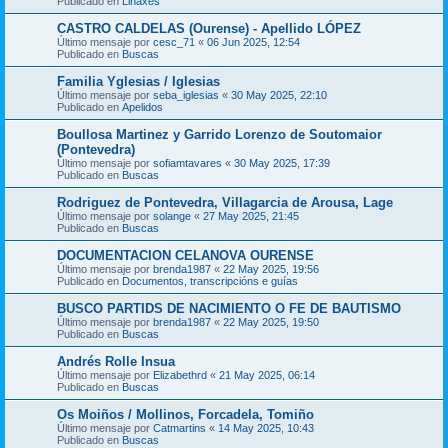
Publicado en
Liñaxes
CASTRO CALDELAS (Ourense) - Apellido LÓPEZ
Último mensaje por
cesc_71
«
06 Jun 2025, 12:54
Publicado en
Buscas
Familia Yglesias / Iglesias
Último mensaje por
seba_iglesias
«
30 May 2025, 22:10
Publicado en
Apelidos
Boullosa Martinez y Garrido Lorenzo de Soutomaior
(Pontevedra)
Último mensaje por
sofiamtavares
«
30 May 2025, 17:39
Publicado en
Buscas
Rodriguez de Pontevedra, Villagarcia de Arousa, Lage
Último mensaje por
solange
«
27 May 2025, 21:45
Publicado en
Buscas
DOCUMENTACION CELANOVA OURENSE
Último mensaje por
brenda1987
«
22 May 2025, 19:56
Publicado en
Documentos, transcripcións e guías
BUSCO PARTIDS DE NACIMIENTO O FE DE BAUTISMO
Último mensaje por
brenda1987
«
22 May 2025, 19:50
Publicado en
Buscas
Andrés Rolle Insua
Último mensaje por
Elizabethrd
«
21 May 2025, 06:14
Publicado en
Buscas
Os Moiños / Mollinos, Forcadela, Tomiño
Último mensaje por
Catmartins
«
14 May 2025, 10:43
Publicado en
Buscas