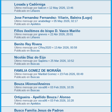
Losada y Cadórniga
Último mensaje por
balcon
«
12 May 2026, 13:46
Publicado en
Liñaxes
Jose Fernandez Fernandez- Vilarin, Baleira (Lugo)
Último mensaje por
anabellagr
«
05 May 2026, 02:17
Publicado en
Apelidos
Fillos ilexítimos do bispo D. Vasco Mariño
Último mensaje por
gneves
«
22 Abr 2026, 20:01
Publicado en
Liñaxes
Benito Rey Rivera
Último mensaje por
CRey2020
«
13 Abr 2026, 00:58
Publicado en
Buscas
Nicolás Díaz do Eijo
Último mensaje por
Sapeira
«
25 Mar 2026, 10:52
Publicado en
Buscas
FAMILIA GOMEZ DE MORAÑA
Último mensaje por
Maribel Gomez
«
23 Feb 2026, 00:49
Publicado en
Buscas
Bouza /Alonso/Aneiros
Último mensaje por
osva96
«
03 Feb 2026, 10:35
Publicado en
Buscas
Ortigueira - Apellido Bouza / Alonso
Último mensaje por
osva96
«
03 Feb 2026, 10:28
Publicado en
Apelidos
Busco Familia Jesus de Padron