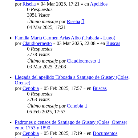
por
Riselia
»
04 Mar 2025, 17:21
» en
Apelidos
0
Respuestas
3951
Vistas
Último mensaje
por
Riselia
04 Mar 2025, 17:21
Familia María Carmen Arias Albo (Trabada - Lugo)
por
Claudioernesto
»
03 Mar 2025, 22:08
» en
Buscas
0
Respuestas
3778
Vistas
Último mensaje
por
Claudioernesto
03 Mar 2025, 22:08
Llegada del apellido Taboada a Santiago de Gustey (Coles,
Orense)
por
Cenobia
»
05 Feb 2025, 17:57
» en
Buscas
0
Respuestas
3763
Vistas
Último mensaje
por
Cenobia
05 Feb 2025, 17:57
Padrones o censos de Santiago de Gustey (Coles, Orense)
entre 1753 y 1890
por
Cenobia
»
05 Feb 2025, 17:19
» en
Documentos,