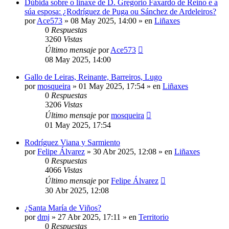
Dúbida sobre o linaxe de D. Gregorio Faxardo de Reino e a
súa esposa: ¿Rodríguez de Puga ou Sánchez de Ardeleiros?
por
Ace573
»
08 May 2025, 14:00
» en
Liñaxes
0
Respuestas
3260
Vistas
Último mensaje
por
Ace573
08 May 2025, 14:00
Gallo de Leiras, Reinante, Barreiros, Lugo
por
mosqueira
»
01 May 2025, 17:54
» en
Liñaxes
0
Respuestas
3206
Vistas
Último mensaje
por
mosqueira
01 May 2025, 17:54
Rodríguez Viana y Sarmiento
por
Felipe Álvarez
»
30 Abr 2025, 12:08
» en
Liñaxes
0
Respuestas
4066
Vistas
Último mensaje
por
Felipe Álvarez
30 Abr 2025, 12:08
¿Santa María de Viños?
por
dmj
»
27 Abr 2025, 17:11
» en
Territorio
0
Respuestas