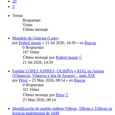
20
Siguiente
Temas
Respuestas
Vistas
Último mensaje
Mondelo de Quiroga (Lugo)
por
PedroCigaran
»
21 Jul 2026, 14:39
» en
Buscas
0
Respuestas
107
Vistas
Último mensaje
por
PedroCigaran
21 Jul 2026, 14:39
Familia LÓPEZ ASPRES, OUBIÑA y RIAL en Arousa
(Vilagarcía, Vilanova e Isla de Arousa) – siglo XIX
por
Pérez
»
25 May 2026, 08:14
» en
Buscas
0
Respuestas
311
Vistas
Último mensaje
por
Pérez
25 May 2026, 08:14
Identificación de pueblo gallego Fillesta, Tillesta o Trillesta en
licencia matrimonial de 1848