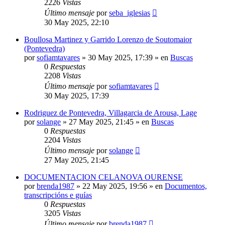
2226
Vistas
Último mensaje
por
seba_iglesias
30 May 2025, 22:10
Boullosa Martinez y Garrido Lorenzo de Soutomaior
(Pontevedra)
por
sofiamtavares
»
30 May 2025, 17:39
» en
Buscas
0
Respuestas
2208
Vistas
Último mensaje
por
sofiamtavares
30 May 2025, 17:39
Rodriguez de Pontevedra, Villagarcia de Arousa, Lage
por
solange
»
27 May 2025, 21:45
» en
Buscas
0
Respuestas
2204
Vistas
Último mensaje
por
solange
27 May 2025, 21:45
DOCUMENTACION CELANOVA OURENSE
por
brenda1987
»
22 May 2025, 19:56
» en
Documentos,
transcripcións e guías
0
Respuestas
3205
Vistas
Último mensaje
por
brenda1987