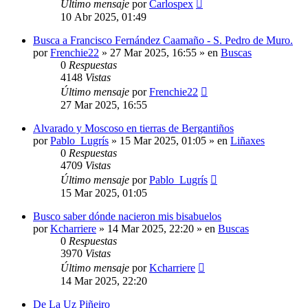
Último mensaje
por
Carlospex
10 Abr 2025, 01:49
Busca a Francisco Fernández Caamaño - S. Pedro de Muro.
por
Frenchie22
»
27 Mar 2025, 16:55
» en
Buscas
0
Respuestas
4148
Vistas
Último mensaje
por
Frenchie22
27 Mar 2025, 16:55
Alvarado y Moscoso en tierras de Bergantiños
por
Pablo_Lugrís
»
15 Mar 2025, 01:05
» en
Liñaxes
0
Respuestas
4709
Vistas
Último mensaje
por
Pablo_Lugrís
15 Mar 2025, 01:05
Busco saber dónde nacieron mis bisabuelos
por
Kcharriere
»
14 Mar 2025, 22:20
» en
Buscas
0
Respuestas
3970
Vistas
Último mensaje
por
Kcharriere
14 Mar 2025, 22:20
De La Uz Piñeiro