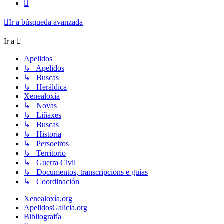
Siguiente
Ir a búsqueda avanzada
Ir a
Apelidos
↳ Apelidos
↳ Buscas
↳ Heráldica
Xenealoxía
↳ Novas
↳ Liñaxes
↳ Buscas
↳ Historia
↳ Persoeiros
↳ Territorio
↳ Guerra Civil
↳ Documentos, transcripcións e guías
↳ Coordinación
Xenealoxía.org
ApelidosGalicia.org
Bibliografía