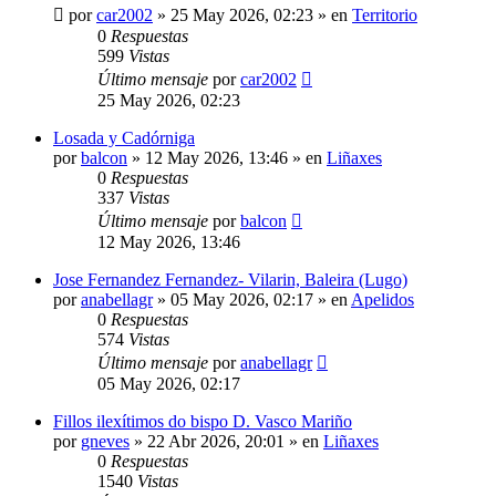
por
car2002
»
25 May 2026, 02:23
» en
Territorio
0
Respuestas
599
Vistas
Último mensaje
por
car2002
25 May 2026, 02:23
Losada y Cadórniga
por
balcon
»
12 May 2026, 13:46
» en
Liñaxes
0
Respuestas
337
Vistas
Último mensaje
por
balcon
12 May 2026, 13:46
Jose Fernandez Fernandez- Vilarin, Baleira (Lugo)
por
anabellagr
»
05 May 2026, 02:17
» en
Apelidos
0
Respuestas
574
Vistas
Último mensaje
por
anabellagr
05 May 2026, 02:17
Fillos ilexítimos do bispo D. Vasco Mariño
por
gneves
»
22 Abr 2026, 20:01
» en
Liñaxes
0
Respuestas
1540
Vistas