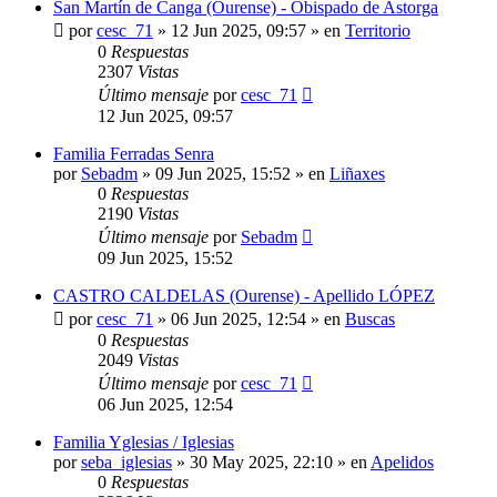
San Martín de Canga (Ourense) - Obispado de Astorga
por
cesc_71
»
12 Jun 2025, 09:57
» en
Territorio
0
Respuestas
2307
Vistas
Último mensaje
por
cesc_71
12 Jun 2025, 09:57
Familia Ferradas Senra
por
Sebadm
»
09 Jun 2025, 15:52
» en
Liñaxes
0
Respuestas
2190
Vistas
Último mensaje
por
Sebadm
09 Jun 2025, 15:52
CASTRO CALDELAS (Ourense) - Apellido LÓPEZ
por
cesc_71
»
06 Jun 2025, 12:54
» en
Buscas
0
Respuestas
2049
Vistas
Último mensaje
por
cesc_71
06 Jun 2025, 12:54
Familia Yglesias / Iglesias
por
seba_iglesias
»
30 May 2025, 22:10
» en
Apelidos
0
Respuestas