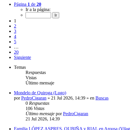
Página
1
de
20
Ir a la página:
1
2
3
4
5
…
20
Siguiente
Temas
Respuestas
Vistas
Último mensaje
Mondelo de Quiroga (Lugo)
por
PedroCigaran
»
21 Jul 2026, 14:39
» en
Buscas
0
Respuestas
106
Vistas
Último mensaje
por
PedroCigaran
21 Jul 2026, 14:39
Familia LÓPEZ ASPRES, OUBIÑA y RIAL en Arousa (Vilagarcí