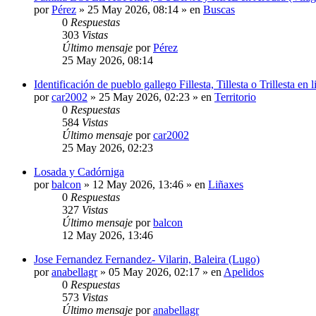
por
Pérez
»
25 May 2026, 08:14
» en
Buscas
0
Respuestas
303
Vistas
Último mensaje
por
Pérez
25 May 2026, 08:14
Identificación de pueblo gallego Fillesta, Tillesta o Trillesta en
por
car2002
»
25 May 2026, 02:23
» en
Territorio
0
Respuestas
584
Vistas
Último mensaje
por
car2002
25 May 2026, 02:23
Losada y Cadórniga
por
balcon
»
12 May 2026, 13:46
» en
Liñaxes
0
Respuestas
327
Vistas
Último mensaje
por
balcon
12 May 2026, 13:46
Jose Fernandez Fernandez- Vilarin, Baleira (Lugo)
por
anabellagr
»
05 May 2026, 02:17
» en
Apelidos
0
Respuestas
573
Vistas
Último mensaje
por
anabellagr