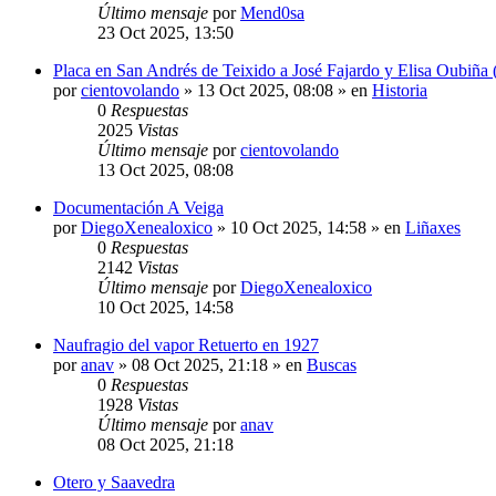
Último mensaje
por
Mend0sa
23 Oct 2025, 13:50
Placa en San Andrés de Teixido a José Fajardo y Elisa Oubiña 
por
cientovolando
»
13 Oct 2025, 08:08
» en
Historia
0
Respuestas
2025
Vistas
Último mensaje
por
cientovolando
13 Oct 2025, 08:08
Documentación A Veiga
por
DiegoXenealoxico
»
10 Oct 2025, 14:58
» en
Liñaxes
0
Respuestas
2142
Vistas
Último mensaje
por
DiegoXenealoxico
10 Oct 2025, 14:58
Naufragio del vapor Retuerto en 1927
por
anav
»
08 Oct 2025, 21:18
» en
Buscas
0
Respuestas
1928
Vistas
Último mensaje
por
anav
08 Oct 2025, 21:18
Otero y Saavedra