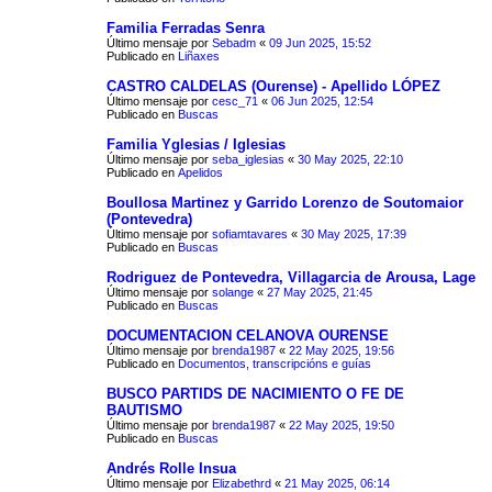
Familia Ferradas Senra
Último mensaje por
Sebadm
«
09 Jun 2025, 15:52
Publicado en
Liñaxes
CASTRO CALDELAS (Ourense) - Apellido LÓPEZ
Último mensaje por
cesc_71
«
06 Jun 2025, 12:54
Publicado en
Buscas
Familia Yglesias / Iglesias
Último mensaje por
seba_iglesias
«
30 May 2025, 22:10
Publicado en
Apelidos
Boullosa Martinez y Garrido Lorenzo de Soutomaior
(Pontevedra)
Último mensaje por
sofiamtavares
«
30 May 2025, 17:39
Publicado en
Buscas
Rodriguez de Pontevedra, Villagarcia de Arousa, Lage
Último mensaje por
solange
«
27 May 2025, 21:45
Publicado en
Buscas
DOCUMENTACION CELANOVA OURENSE
Último mensaje por
brenda1987
«
22 May 2025, 19:56
Publicado en
Documentos, transcripcións e guías
BUSCO PARTIDS DE NACIMIENTO O FE DE
BAUTISMO
Último mensaje por
brenda1987
«
22 May 2025, 19:50
Publicado en
Buscas
Andrés Rolle Insua
Último mensaje por
Elizabethrd
«
21 May 2025, 06:14