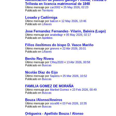
Trillesta en licencia matrimonial de 1848
Último mensaje por
car2002
«
25 May 2026, 02:23
Publicado en
Territorio
Losada y Cadórniga
Último mensaje por
balcon
«
12 May 2026, 13:46
Publicado en
Liñaxes
Jose Fernandez Fernandez- Vilarin, Baleira (Lugo)
Último mensaje por
anabellagr
«
05 May 2026, 02:17
Publicado en
Apelidos
Fillos ilexítimos do bispo D. Vasco Mariño
Último mensaje por
gneves
«
22 Abr 2026, 20:01
Publicado en
Liñaxes
Benito Rey Rivera
Último mensaje por
CRey2020
«
13 Abr 2026, 00:58
Publicado en
Buscas
Nicolás Díaz do Eijo
Último mensaje por
Sapeira
«
25 Mar 2026, 10:52
Publicado en
Buscas
FAMILIA GOMEZ DE MORAÑA
Último mensaje por
Maribel Gomez
«
23 Feb 2026, 00:49
Publicado en
Buscas
Bouza /Alonso/Aneiros
Último mensaje por
osva96
«
03 Feb 2026, 10:35
Publicado en
Buscas
Ortigueira - Apellido Bouza / Alonso