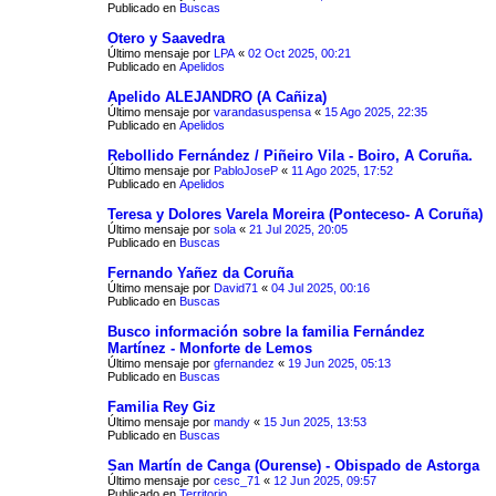
Publicado en
Buscas
Otero y Saavedra
Último mensaje por
LPA
«
02 Oct 2025, 00:21
Publicado en
Apelidos
Apelido ALEJANDRO (A Cañiza)
Último mensaje por
varandasuspensa
«
15 Ago 2025, 22:35
Publicado en
Apelidos
Rebollido Fernández / Piñeiro Vila - Boiro, A Coruña.
Último mensaje por
PabloJoseP
«
11 Ago 2025, 17:52
Publicado en
Apelidos
Teresa y Dolores Varela Moreira (Ponteceso- A Coruña)
Último mensaje por
sola
«
21 Jul 2025, 20:05
Publicado en
Buscas
Fernando Yañez da Coruña
Último mensaje por
David71
«
04 Jul 2025, 00:16
Publicado en
Buscas
Busco información sobre la familia Fernández
Martínez - Monforte de Lemos
Último mensaje por
gfernandez
«
19 Jun 2025, 05:13
Publicado en
Buscas
Familia Rey Giz
Último mensaje por
mandy
«
15 Jun 2025, 13:53
Publicado en
Buscas
San Martín de Canga (Ourense) - Obispado de Astorga
Último mensaje por
cesc_71
«
12 Jun 2025, 09:57
Publicado en
Territorio