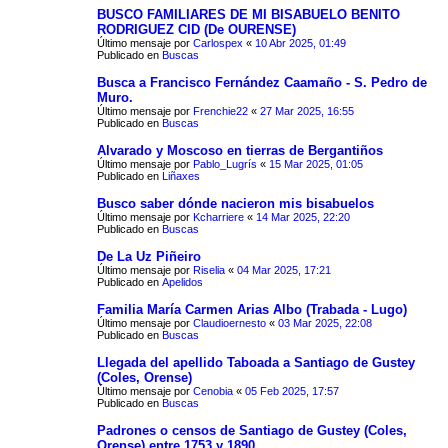
BUSCO FAMILIARES DE MI BISABUELO BENITO
RODRIGUEZ CID (De OURENSE)
Último mensaje por
Carlospex
«
10 Abr 2025, 01:49
Publicado en
Buscas
Busca a Francisco Fernández Caamaño - S. Pedro de
Muro.
Último mensaje por
Frenchie22
«
27 Mar 2025, 16:55
Publicado en
Buscas
Alvarado y Moscoso en tierras de Bergantiños
Último mensaje por
Pablo_Lugrís
«
15 Mar 2025, 01:05
Publicado en
Liñaxes
Busco saber dónde nacieron mis bisabuelos
Último mensaje por
Kcharriere
«
14 Mar 2025, 22:20
Publicado en
Buscas
De La Uz Piñeiro
Último mensaje por
Riselia
«
04 Mar 2025, 17:21
Publicado en
Apelidos
Familia María Carmen Arias Albo (Trabada - Lugo)
Último mensaje por
Claudioernesto
«
03 Mar 2025, 22:08
Publicado en
Buscas
Llegada del apellido Taboada a Santiago de Gustey
(Coles, Orense)
Último mensaje por
Cenobia
«
05 Feb 2025, 17:57
Publicado en
Buscas
Padrones o censos de Santiago de Gustey (Coles,
Orense) entre 1753 y 1890