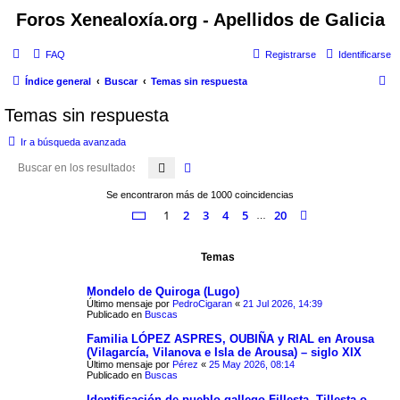
Foros Xenealoxía.org - Apellidos de Galicia
FAQ
Registrarse
Identificarse
B
Índice general
Buscar
Temas sin respuesta
u
Temas sin respuesta
s
Ir a búsqueda avanzada
c
Buscar
Búsqueda avanzada
a
r
Se encontraron más de 1000 coincidencias
Página
1
de
20
1
2
3
4
5
20
Siguiente
…
Temas
Mondelo de Quiroga (Lugo)
Último mensaje por
PedroCigaran
«
21 Jul 2026, 14:39
Publicado en
Buscas
Familia LÓPEZ ASPRES, OUBIÑA y RIAL en Arousa
(Vilagarcía, Vilanova e Isla de Arousa) – siglo XIX
Último mensaje por
Pérez
«
25 May 2026, 08:14
Publicado en
Buscas
Identificación de pueblo gallego Fillesta, Tillesta o