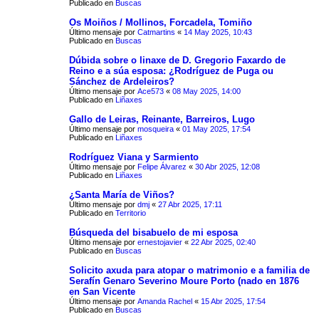
Publicado en
Buscas
Os Moiños / Mollinos, Forcadela, Tomiño
Último mensaje por
Catmartins
«
14 May 2025, 10:43
Publicado en
Buscas
Dúbida sobre o linaxe de D. Gregorio Faxardo de
Reino e a súa esposa: ¿Rodríguez de Puga ou
Sánchez de Ardeleiros?
Último mensaje por
Ace573
«
08 May 2025, 14:00
Publicado en
Liñaxes
Gallo de Leiras, Reinante, Barreiros, Lugo
Último mensaje por
mosqueira
«
01 May 2025, 17:54
Publicado en
Liñaxes
Rodríguez Viana y Sarmiento
Último mensaje por
Felipe Álvarez
«
30 Abr 2025, 12:08
Publicado en
Liñaxes
¿Santa María de Viños?
Último mensaje por
dmj
«
27 Abr 2025, 17:11
Publicado en
Territorio
Búsqueda del bisabuelo de mi esposa
Último mensaje por
ernestojavier
«
22 Abr 2025, 02:40
Publicado en
Buscas
Solicito axuda para atopar o matrimonio e a familia de
Serafín Genaro Severino Moure Porto (nado en 1876
en San Vicente
Último mensaje por
Amanda Rachel
«
15 Abr 2025, 17:54
Publicado en
Buscas