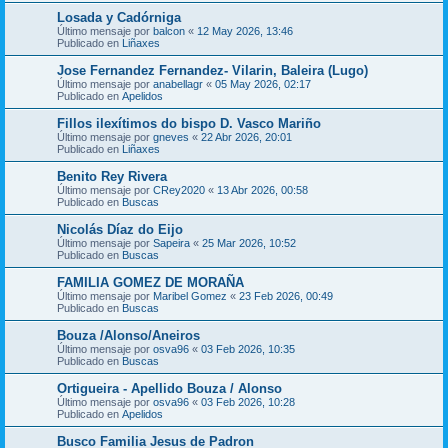
Losada y Cadórniga
Último mensaje por
balcon
«
12 May 2026, 13:46
Publicado en
Liñaxes
Jose Fernandez Fernandez- Vilarin, Baleira (Lugo)
Último mensaje por
anabellagr
«
05 May 2026, 02:17
Publicado en
Apelidos
Fillos ilexítimos do bispo D. Vasco Mariño
Último mensaje por
gneves
«
22 Abr 2026, 20:01
Publicado en
Liñaxes
Benito Rey Rivera
Último mensaje por
CRey2020
«
13 Abr 2026, 00:58
Publicado en
Buscas
Nicolás Díaz do Eijo
Último mensaje por
Sapeira
«
25 Mar 2026, 10:52
Publicado en
Buscas
FAMILIA GOMEZ DE MORAÑA
Último mensaje por
Maribel Gomez
«
23 Feb 2026, 00:49
Publicado en
Buscas
Bouza /Alonso/Aneiros
Último mensaje por
osva96
«
03 Feb 2026, 10:35
Publicado en
Buscas
Ortigueira - Apellido Bouza / Alonso
Último mensaje por
osva96
«
03 Feb 2026, 10:28
Publicado en
Apelidos
Busco Familia Jesus de Padron