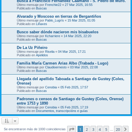
Busca a Francisco Fernández Caamaño - S. Pedro de Muro.
Último mensaje por
Frenchie22
«
27 Mar 2025, 16:55
Publicado en
Buscas
Alvarado y Moscoso en tierras de Bergantiños
Último mensaje por
Pablo_Lugrís
«
15 Mar 2025, 01:05
Publicado en
Liñaxes
Busco saber dónde nacieron mis bisabuelos
Último mensaje por
Kcharriere
«
14 Mar 2025, 22:20
Publicado en
Buscas
De La Uz Piñeiro
Último mensaje por
Riselia
«
04 Mar 2025, 17:21
Publicado en
Apelidos
Familia María Carmen Arias Albo (Trabada - Lugo)
Último mensaje por
Claudioernesto
«
03 Mar 2025, 22:08
Publicado en
Buscas
Llegada del apellido Taboada a Santiago de Gustey (Coles,
Orense)
Último mensaje por
Cenobia
«
05 Feb 2025, 17:57
Publicado en
Buscas
Padrones o censos de Santiago de Gustey (Coles, Orense)
entre 1753 y 1890
Último mensaje por
Cenobia
«
05 Feb 2025, 17:19
Publicado en
Documentos, transcripcións e guías
Página
1
de
20
1
2
3
4
5
20
S
Se encontraron más de 1000 coincidencias
…