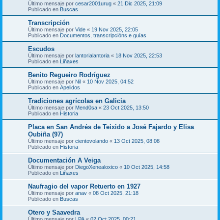
Último mensaje por
cesar2001urug
«
21 Dic 2025, 21:09
Publicado en
Buscas
Transcripción
Último mensaje por
Vide
«
19 Nov 2025, 22:05
Publicado en
Documentos, transcripcións e guías
Escudos
Último mensaje por
lantorialantoria
«
18 Nov 2025, 22:53
Publicado en
Liñaxes
Benito Regueiro Rodríguez
Último mensaje por
Nil
«
10 Nov 2025, 04:52
Publicado en
Apelidos
Tradiciones agrícolas en Galicia
Último mensaje por
Mend0sa
«
23 Oct 2025, 13:50
Publicado en
Historia
Placa en San Andrés de Teixido a José Fajardo y Elisa
Oubiña (97)
Último mensaje por
cientovolando
«
13 Oct 2025, 08:08
Publicado en
Historia
Documentación A Veiga
Último mensaje por
DiegoXenealoxico
«
10 Oct 2025, 14:58
Publicado en
Liñaxes
Naufragio del vapor Retuerto en 1927
Último mensaje por
anav
«
08 Oct 2025, 21:18
Publicado en
Buscas
Otero y Saavedra
Último mensaje por
LPA
«
02 Oct 2025, 00:21