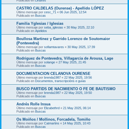
Publicado en
Liñaxes
CASTRO CALDELAS (Ourense) - Apellido LÓPEZ
Último mensaje por
cesc_71
«
06 Jun 2025, 12:54
Publicado en
Buscas
Familia Yglesias / Iglesias
Último mensaje por
seba_iglesias
«
30 May 2025, 22:10
Publicado en
Apelidos
Boullosa Martinez y Garrido Lorenzo de Soutomaior
(Pontevedra)
Último mensaje por
sofiamtavares
«
30 May 2025, 17:39
Publicado en
Buscas
Rodriguez de Pontevedra, Villagarcia de Arousa, Lage
Último mensaje por
solange
«
27 May 2025, 21:45
Publicado en
Buscas
DOCUMENTACION CELANOVA OURENSE
Último mensaje por
brenda1987
«
22 May 2025, 19:56
Publicado en
Documentos, transcripcións e guías
BUSCO PARTIDS DE NACIMIENTO O FE DE BAUTISMO
Último mensaje por
brenda1987
«
22 May 2025, 19:50
Publicado en
Buscas
Andrés Rolle Insua
Último mensaje por
Elizabethrd
«
21 May 2025, 06:14
Publicado en
Buscas
Os Moiños / Mollinos, Forcadela, Tomiño
Último mensaje por
Catmartins
«
14 May 2025, 10:43
Publicado en
Buscas