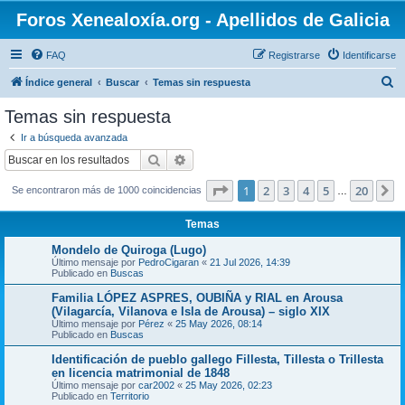
Foros Xenealoxía.org - Apellidos de Galicia
FAQ
Registrarse
Identificarse
B
Índice general
Buscar
Temas sin respuesta
u
Temas sin respuesta
s
Ir a búsqueda avanzada
c
Buscar
Búsqueda avanzada
a
Página
1
de
20
1
2
3
4
5
20
S
Se encontraron más de 1000 coincidencias
r
…
Temas
Mondelo de Quiroga (Lugo)
Último mensaje por
PedroCigaran
«
21 Jul 2026, 14:39
Publicado en
Buscas
Familia LÓPEZ ASPRES, OUBIÑA y RIAL en Arousa
(Vilagarcía, Vilanova e Isla de Arousa) – siglo XIX
Último mensaje por
Pérez
«
25 May 2026, 08:14
Publicado en
Buscas
Identificación de pueblo gallego Fillesta, Tillesta o Trillesta
en licencia matrimonial de 1848
Último mensaje por
car2002
«
25 May 2026, 02:23
Publicado en
Territorio