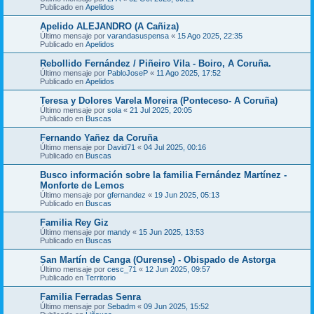
Publicado en
Apelidos
Apelido ALEJANDRO (A Cañiza)
Último mensaje por
varandasuspensa
«
15 Ago 2025, 22:35
Publicado en
Apelidos
Rebollido Fernández / Piñeiro Vila - Boiro, A Coruña.
Último mensaje por
PabloJoseP
«
11 Ago 2025, 17:52
Publicado en
Apelidos
Teresa y Dolores Varela Moreira (Ponteceso- A Coruña)
Último mensaje por
sola
«
21 Jul 2025, 20:05
Publicado en
Buscas
Fernando Yañez da Coruña
Último mensaje por
David71
«
04 Jul 2025, 00:16
Publicado en
Buscas
Busco información sobre la familia Fernández Martínez -
Monforte de Lemos
Último mensaje por
gfernandez
«
19 Jun 2025, 05:13
Publicado en
Buscas
Familia Rey Giz
Último mensaje por
mandy
«
15 Jun 2025, 13:53
Publicado en
Buscas
San Martín de Canga (Ourense) - Obispado de Astorga
Último mensaje por
cesc_71
«
12 Jun 2025, 09:57
Publicado en
Territorio
Familia Ferradas Senra
Último mensaje por
Sebadm
«
09 Jun 2025, 15:52