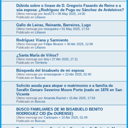
Dúbida sobre o linaxe de D. Gregorio Faxardo de Reino e a
súa esposa: ¿Rodríguez de Puga ou Sánchez de Ardeleiros?
Último mensaje por
Ace573
«
08 May 2025, 14:00
Publicado en
Liñaxes
Gallo de Leiras, Reinante, Barreiros, Lugo
Último mensaje por
mosqueira
«
01 May 2025, 17:54
Publicado en
Liñaxes
Rodríguez Viana y Sarmiento
Último mensaje por
Felipe Álvarez
«
30 Abr 2025, 12:08
Publicado en
Liñaxes
¿Santa María de Viños?
Último mensaje por
dmj
«
27 Abr 2025, 17:11
Publicado en
Territorio
Búsqueda del bisabuelo de mi esposa
Último mensaje por
ernestojavier
«
22 Abr 2025, 02:40
Publicado en
Buscas
Solicito axuda para atopar o matrimonio e a familia de
Serafín Genaro Severino Moure Porto (nado en 1876 en San
Vicente
Último mensaje por
Amanda Rachel
«
15 Abr 2025, 17:54
Publicado en
Buscas
BUSCO FAMILIARES DE MI BISABUELO BENITO
RODRIGUEZ CID (De OURENSE)
Último mensaje por
Carlospex
«
10 Abr 2025, 01:49
Publicado en
Buscas