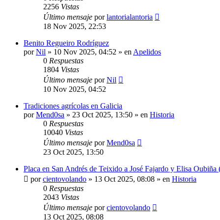
2256
Vistas
Último mensaje
por
lantorialantoria
18 Nov 2025, 22:53
Benito Regueiro Rodríguez
por
Nil
»
10 Nov 2025, 04:52
» en
Apelidos
0
Respuestas
1804
Vistas
Último mensaje
por
Nil
10 Nov 2025, 04:52
Tradiciones agrícolas en Galicia
por
Mend0sa
»
23 Oct 2025, 13:50
» en
Historia
0
Respuestas
10040
Vistas
Último mensaje
por
Mend0sa
23 Oct 2025, 13:50
Placa en San Andrés de Teixido a José Fajardo y Elisa Oubiña 
por
cientovolando
»
13 Oct 2025, 08:08
» en
Historia
0
Respuestas
2043
Vistas
Último mensaje
por
cientovolando
13 Oct 2025, 08:08