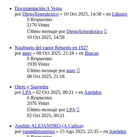
Documentación A Veiga
por
DiegoXenealoxico
»
10 Oct 2025, 14:58
» en
Liñaxes
0
Respuestas
2170
Vistas
Último mensaje
por
DiegoXenealoxico
10 Oct 2025, 14:58
Naufragio del vapor Retuerto en 1927
por
anav
»
08 Oct 2025, 21:18
» en
Buscas
0
Respuestas
1939
Vistas
Último mensaje
por
anav
08 Oct 2025, 21:18
Otero y Saavedra
por
LPA
»
02 Oct 2025, 00:21
» en
Apelidos
0
Respuestas
2076
Vistas
Último mensaje
por
LPA
02 Oct 2025, 00:21
Apelido ALEJANDRO (A Cañiza)
por
varandasuspensa
»
15 Ago 2025, 22:35
» en
Apelidos
0
Respuestas