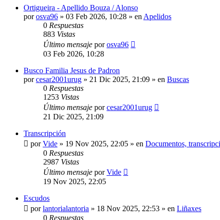
Ortigueira - Apellido Bouza / Alonso
por
osva96
»
03 Feb 2026, 10:28
» en
Apelidos
0
Respuestas
883
Vistas
Último mensaje
por
osva96
03 Feb 2026, 10:28
Busco Familia Jesus de Padron
por
cesar2001urug
»
21 Dic 2025, 21:09
» en
Buscas
0
Respuestas
1253
Vistas
Último mensaje
por
cesar2001urug
21 Dic 2025, 21:09
Transcripción
por
Vide
»
19 Nov 2025, 22:05
» en
Documentos, transcripci
0
Respuestas
2987
Vistas
Último mensaje
por
Vide
19 Nov 2025, 22:05
Escudos
por
lantorialantoria
»
18 Nov 2025, 22:53
» en
Liñaxes
0
Respuestas