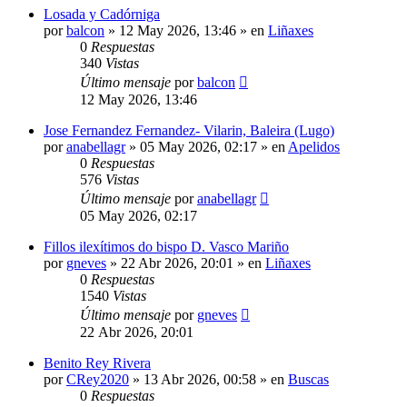
Losada y Cadórniga
por
balcon
»
12 May 2026, 13:46
» en
Liñaxes
0
Respuestas
340
Vistas
Último mensaje
por
balcon
12 May 2026, 13:46
Jose Fernandez Fernandez- Vilarin, Baleira (Lugo)
por
anabellagr
»
05 May 2026, 02:17
» en
Apelidos
0
Respuestas
576
Vistas
Último mensaje
por
anabellagr
05 May 2026, 02:17
Fillos ilexítimos do bispo D. Vasco Mariño
por
gneves
»
22 Abr 2026, 20:01
» en
Liñaxes
0
Respuestas
1540
Vistas
Último mensaje
por
gneves
22 Abr 2026, 20:01
Benito Rey Rivera
por
CRey2020
»
13 Abr 2026, 00:58
» en
Buscas
0
Respuestas