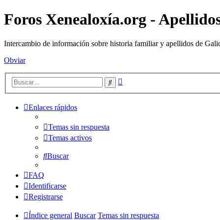
Foros Xenealoxía.org - Apellidos
Intercambio de información sobre historia familiar y apellidos de Gali
Obviar
Búsqueda
Buscar
avanzada
Enlaces rápidos
Temas sin respuesta
Temas activos
Buscar
FAQ
Identificarse
Registrarse
Índice general
Buscar
Temas sin respuesta