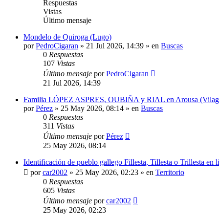
Respuestas
Vistas
Último mensaje
Mondelo de Quiroga (Lugo)
por
PedroCigaran
»
21 Jul 2026, 14:39
» en
Buscas
0
Respuestas
107
Vistas
Último mensaje
por
PedroCigaran
21 Jul 2026, 14:39
Familia LÓPEZ ASPRES, OUBIÑA y RIAL en Arousa (Vilagarcí
por
Pérez
»
25 May 2026, 08:14
» en
Buscas
0
Respuestas
311
Vistas
Último mensaje
por
Pérez
25 May 2026, 08:14
Identificación de pueblo gallego Fillesta, Tillesta o Trillesta en
por
car2002
»
25 May 2026, 02:23
» en
Territorio
0
Respuestas
605
Vistas
Último mensaje
por
car2002
25 May 2026, 02:23