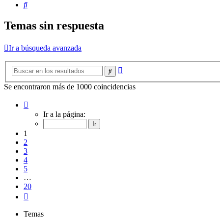
Buscar
Temas sin respuesta
Ir a búsqueda avanzada
Búsqueda
Buscar
avanzada
Se encontraron más de 1000 coincidencias
Página
1
Ir a la página:
de
20
1
2
3
4
5
…
20
Siguiente
Temas