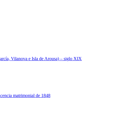
a, Vilanova e Isla de Arousa) – siglo XIX
 licencia matrimonial de 1848