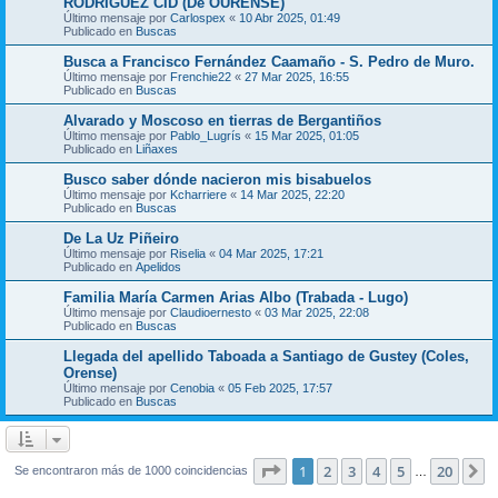
RODRIGUEZ CID (De OURENSE)
Último mensaje por
Carlospex
«
10 Abr 2025, 01:49
Publicado en
Buscas
Busca a Francisco Fernández Caamaño - S. Pedro de Muro.
Último mensaje por
Frenchie22
«
27 Mar 2025, 16:55
Publicado en
Buscas
Alvarado y Moscoso en tierras de Bergantiños
Último mensaje por
Pablo_Lugrís
«
15 Mar 2025, 01:05
Publicado en
Liñaxes
Busco saber dónde nacieron mis bisabuelos
Último mensaje por
Kcharriere
«
14 Mar 2025, 22:20
Publicado en
Buscas
De La Uz Piñeiro
Último mensaje por
Riselia
«
04 Mar 2025, 17:21
Publicado en
Apelidos
Familia María Carmen Arias Albo (Trabada - Lugo)
Último mensaje por
Claudioernesto
«
03 Mar 2025, 22:08
Publicado en
Buscas
Llegada del apellido Taboada a Santiago de Gustey (Coles,
Orense)
Último mensaje por
Cenobia
«
05 Feb 2025, 17:57
Publicado en
Buscas
Página
1
de
20
1
2
3
4
5
20
S
Se encontraron más de 1000 coincidencias
…