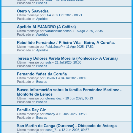
Publicado en
Buscas
Otero y Saavedra
Último mensaje por
LPA
«
02 Oct 2025, 00:21
Publicado en
Apelidos
Apelido ALEJANDRO (A Cañiza)
Último mensaje por
varandasuspensa
«
15 Ago 2025, 22:35
Publicado en
Apelidos
Rebollido Fernández / Piñeiro Vila - Boiro, A Coruña.
Último mensaje por
PabloJoseP
«
11 Ago 2025, 17:52
Publicado en
Apelidos
Teresa y Dolores Varela Moreira (Ponteceso- A Coruña)
Último mensaje por
sola
«
21 Jul 2025, 20:05
Publicado en
Buscas
Fernando Yañez da Coruña
Último mensaje por
David71
«
04 Jul 2025, 00:16
Publicado en
Buscas
Busco información sobre la familia Fernández Martínez -
Monforte de Lemos
Último mensaje por
gfernandez
«
19 Jun 2025, 05:13
Publicado en
Buscas
Familia Rey Giz
Último mensaje por
mandy
«
15 Jun 2025, 13:53
Publicado en
Buscas
San Martín de Canga (Ourense) - Obispado de Astorga
Último mensaje por
cesc_71
«
12 Jun 2025, 09:57