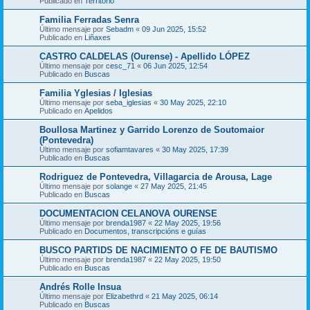
Publicado en
Territorio
Familia Ferradas Senra
Último mensaje por
Sebadm
«
09 Jun 2025, 15:52
Publicado en
Liñaxes
CASTRO CALDELAS (Ourense) - Apellido LÓPEZ
Último mensaje por
cesc_71
«
06 Jun 2025, 12:54
Publicado en
Buscas
Familia Yglesias / Iglesias
Último mensaje por
seba_iglesias
«
30 May 2025, 22:10
Publicado en
Apelidos
Boullosa Martinez y Garrido Lorenzo de Soutomaior
(Pontevedra)
Último mensaje por
sofiamtavares
«
30 May 2025, 17:39
Publicado en
Buscas
Rodriguez de Pontevedra, Villagarcia de Arousa, Lage
Último mensaje por
solange
«
27 May 2025, 21:45
Publicado en
Buscas
DOCUMENTACION CELANOVA OURENSE
Último mensaje por
brenda1987
«
22 May 2025, 19:56
Publicado en
Documentos, transcripcións e guías
BUSCO PARTIDS DE NACIMIENTO O FE DE BAUTISMO
Último mensaje por
brenda1987
«
22 May 2025, 19:50
Publicado en
Buscas
Andrés Rolle Insua
Último mensaje por
Elizabethrd
«
21 May 2025, 06:14
Publicado en
Buscas