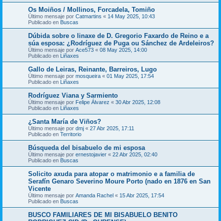
Os Moiños / Mollinos, Forcadela, Tomiño
Último mensaje por
Catmartins
«
14 May 2025, 10:43
Publicado en
Buscas
Dúbida sobre o linaxe de D. Gregorio Faxardo de Reino e a
súa esposa: ¿Rodríguez de Puga ou Sánchez de Ardeleiros?
Último mensaje por
Ace573
«
08 May 2025, 14:00
Publicado en
Liñaxes
Gallo de Leiras, Reinante, Barreiros, Lugo
Último mensaje por
mosqueira
«
01 May 2025, 17:54
Publicado en
Liñaxes
Rodríguez Viana y Sarmiento
Último mensaje por
Felipe Álvarez
«
30 Abr 2025, 12:08
Publicado en
Liñaxes
¿Santa María de Viños?
Último mensaje por
dmj
«
27 Abr 2025, 17:11
Publicado en
Territorio
Búsqueda del bisabuelo de mi esposa
Último mensaje por
ernestojavier
«
22 Abr 2025, 02:40
Publicado en
Buscas
Solicito axuda para atopar o matrimonio e a familia de
Serafín Genaro Severino Moure Porto (nado en 1876 en San
Vicente
Último mensaje por
Amanda Rachel
«
15 Abr 2025, 17:54
Publicado en
Buscas
BUSCO FAMILIARES DE MI BISABUELO BENITO