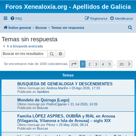
Foros Xenealoxía.org - Apellidos de Galicia
FAQ
Registrarse
Identificarse
B
Índice general
Buscar
Temas sin respuesta
u
Temas sin respuesta
s
Ir a búsqueda avanzada
c
Buscar
Búsqueda avanzada
a
Página
1
de
20
1
2
3
4
5
20
S
Se encontraron más de 1000 coincidencias
r
…
Temas
BUSQUEDA DE GENEALOGIA Y DESCENDIENTES
Último mensaje por
Andrea Mariño
«
03 Ago 2026, 17:33
Publicado en
Apelidos
Mondelo de Quiroga (Lugo)
Último mensaje por
PedroCigaran
«
21 Jul 2026, 14:39
Publicado en
Buscas
Familia LÓPEZ ASPRES, OUBIÑA y RIAL en Arousa
(Vilagarcía, Vilanova e Isla de Arousa) – siglo XIX
Último mensaje por
Pérez
«
25 May 2026, 08:14
Publicado en
Buscas