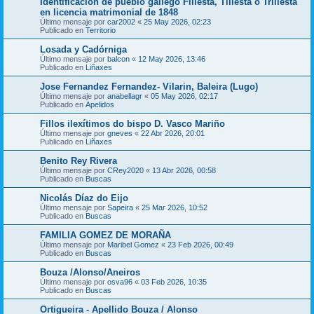
Identificación de pueblo gallego Fillesta, Tillesta o Trillesta
en licencia matrimonial de 1848
Último mensaje por
car2002
«
25 May 2026, 02:23
Publicado en
Territorio
Losada y Cadórniga
Último mensaje por
balcon
«
12 May 2026, 13:46
Publicado en
Liñaxes
Jose Fernandez Fernandez- Vilarin, Baleira (Lugo)
Último mensaje por
anabellagr
«
05 May 2026, 02:17
Publicado en
Apelidos
Fillos ilexítimos do bispo D. Vasco Mariño
Último mensaje por
gneves
«
22 Abr 2026, 20:01
Publicado en
Liñaxes
Benito Rey Rivera
Último mensaje por
CRey2020
«
13 Abr 2026, 00:58
Publicado en
Buscas
Nicolás Díaz do Eijo
Último mensaje por
Sapeira
«
25 Mar 2026, 10:52
Publicado en
Buscas
FAMILIA GOMEZ DE MORAÑA
Último mensaje por
Maribel Gomez
«
23 Feb 2026, 00:49
Publicado en
Buscas
Bouza /Alonso/Aneiros
Último mensaje por
osva96
«
03 Feb 2026, 10:35
Publicado en
Buscas
Ortigueira - Apellido Bouza / Alonso