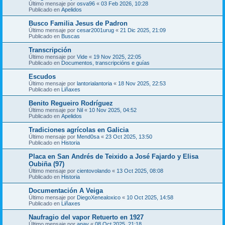
Último mensaje por
osva96
«
03 Feb 2026, 10:28
Publicado en
Apelidos
Busco Familia Jesus de Padron
Último mensaje por
cesar2001urug
«
21 Dic 2025, 21:09
Publicado en
Buscas
Transcripción
Último mensaje por
Vide
«
19 Nov 2025, 22:05
Publicado en
Documentos, transcripcións e guías
Escudos
Último mensaje por
lantorialantoria
«
18 Nov 2025, 22:53
Publicado en
Liñaxes
Benito Regueiro Rodríguez
Último mensaje por
Nil
«
10 Nov 2025, 04:52
Publicado en
Apelidos
Tradiciones agrícolas en Galicia
Último mensaje por
Mend0sa
«
23 Oct 2025, 13:50
Publicado en
Historia
Placa en San Andrés de Teixido a José Fajardo y Elisa
Oubiña (97)
Último mensaje por
cientovolando
«
13 Oct 2025, 08:08
Publicado en
Historia
Documentación A Veiga
Último mensaje por
DiegoXenealoxico
«
10 Oct 2025, 14:58
Publicado en
Liñaxes
Naufragio del vapor Retuerto en 1927
Último mensaje por
anav
«
08 Oct 2025, 21:18