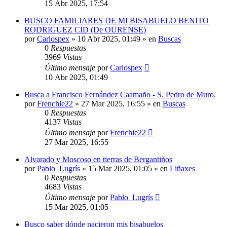
15 Abr 2025, 17:54
BUSCO FAMILIARES DE MI BISABUELO BENITO
RODRIGUEZ CID (De OURENSE)
por
Carlospex
»
10 Abr 2025, 01:49
» en
Buscas
0
Respuestas
3969
Vistas
Último mensaje
por
Carlospex
10 Abr 2025, 01:49
Busca a Francisco Fernández Caamaño - S. Pedro de Muro.
por
Frenchie22
»
27 Mar 2025, 16:55
» en
Buscas
0
Respuestas
4137
Vistas
Último mensaje
por
Frenchie22
27 Mar 2025, 16:55
Alvarado y Moscoso en tierras de Bergantiños
por
Pablo_Lugrís
»
15 Mar 2025, 01:05
» en
Liñaxes
0
Respuestas
4683
Vistas
Último mensaje
por
Pablo_Lugrís
15 Mar 2025, 01:05
Busco saber dónde nacieron mis bisabuelos