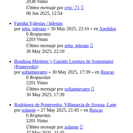
2038
Vistas
Último mensaje
por
cesc_71
06 Jun 2025, 12:54
Familia Yglesias / Iglesias
por
seba_iglesias
»
30 May 2025, 22:10
» en
Apelidos
0
Respuestas
2203
Vistas
Último mensaje
por
seba_iglesias
30 May 2025, 22:10
Boullosa Martinez y Garrido Lorenzo de Soutomaior
(Pontevedra)
por
sofiamtavares
»
30 May 2025, 17:39
» en
Buscas
0
Respuestas
2201
Vistas
Último mensaje
por
sofiamtavares
30 May 2025, 17:39
Rodriguez de Pontevedra, Villagarcia de Arousa, Lage
por
solange
»
27 May 2025, 21:45
» en
Buscas
0
Respuestas
2201
Vistas
Último mensaje
por
solange
27 May 2025, 21:45