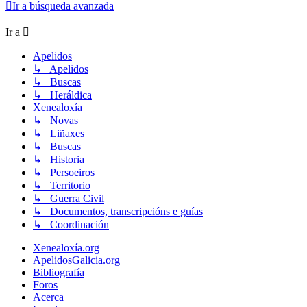
Ir a búsqueda avanzada
Ir a
Apelidos
↳ Apelidos
↳ Buscas
↳ Heráldica
Xenealoxía
↳ Novas
↳ Liñaxes
↳ Buscas
↳ Historia
↳ Persoeiros
↳ Territorio
↳ Guerra Civil
↳ Documentos, transcripcións e guías
↳ Coordinación
Xenealoxía.org
ApelidosGalicia.org
Bibliografía
Foros
Acerca