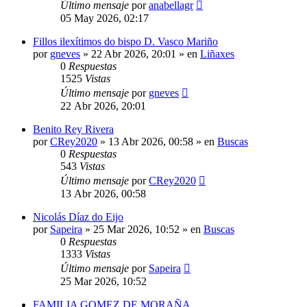
Último mensaje
por
anabellagr
05 May 2026, 02:17
Fillos ilexítimos do bispo D. Vasco Mariño
por
gneves
»
22 Abr 2026, 20:01
» en
Liñaxes
0
Respuestas
1525
Vistas
Último mensaje
por
gneves
22 Abr 2026, 20:01
Benito Rey Rivera
por
CRey2020
»
13 Abr 2026, 00:58
» en
Buscas
0
Respuestas
543
Vistas
Último mensaje
por
CRey2020
13 Abr 2026, 00:58
Nicolás Díaz do Eijo
por
Sapeira
»
25 Mar 2026, 10:52
» en
Buscas
0
Respuestas
1333
Vistas
Último mensaje
por
Sapeira
25 Mar 2026, 10:52
FAMILIA GOMEZ DE MORAÑA