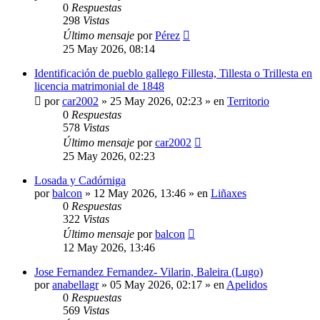
0
Respuestas
298
Vistas
Último mensaje
por
Pérez
25 May 2026, 08:14
Identificación de pueblo gallego Fillesta, Tillesta o Trillesta en
licencia matrimonial de 1848
por
car2002
»
25 May 2026, 02:23
» en
Territorio
0
Respuestas
578
Vistas
Último mensaje
por
car2002
25 May 2026, 02:23
Losada y Cadórniga
por
balcon
»
12 May 2026, 13:46
» en
Liñaxes
0
Respuestas
322
Vistas
Último mensaje
por
balcon
12 May 2026, 13:46
Jose Fernandez Fernandez- Vilarin, Baleira (Lugo)
por
anabellagr
»
05 May 2026, 02:17
» en
Apelidos
0
Respuestas
569
Vistas