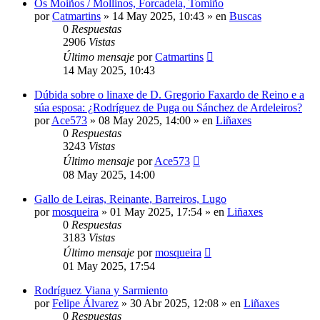
Os Moiños / Mollinos, Forcadela, Tomiño
por
Catmartins
»
14 May 2025, 10:43
» en
Buscas
0
Respuestas
2906
Vistas
Último mensaje
por
Catmartins
14 May 2025, 10:43
Dúbida sobre o linaxe de D. Gregorio Faxardo de Reino e a
súa esposa: ¿Rodríguez de Puga ou Sánchez de Ardeleiros?
por
Ace573
»
08 May 2025, 14:00
» en
Liñaxes
0
Respuestas
3243
Vistas
Último mensaje
por
Ace573
08 May 2025, 14:00
Gallo de Leiras, Reinante, Barreiros, Lugo
por
mosqueira
»
01 May 2025, 17:54
» en
Liñaxes
0
Respuestas
3183
Vistas
Último mensaje
por
mosqueira
01 May 2025, 17:54
Rodríguez Viana y Sarmiento
por
Felipe Álvarez
»
30 Abr 2025, 12:08
» en
Liñaxes
0
Respuestas