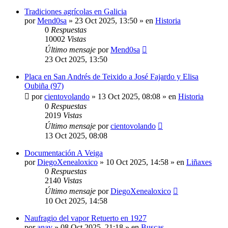
Tradiciones agrícolas en Galicia
por
Mend0sa
»
23 Oct 2025, 13:50
» en
Historia
0
Respuestas
10002
Vistas
Último mensaje
por
Mend0sa
23 Oct 2025, 13:50
Placa en San Andrés de Teixido a José Fajardo y Elisa
Oubiña (97)
por
cientovolando
»
13 Oct 2025, 08:08
» en
Historia
0
Respuestas
2019
Vistas
Último mensaje
por
cientovolando
13 Oct 2025, 08:08
Documentación A Veiga
por
DiegoXenealoxico
»
10 Oct 2025, 14:58
» en
Liñaxes
0
Respuestas
2140
Vistas
Último mensaje
por
DiegoXenealoxico
10 Oct 2025, 14:58
Naufragio del vapor Retuerto en 1927
por
anav
»
08 Oct 2025, 21:18
» en
Buscas