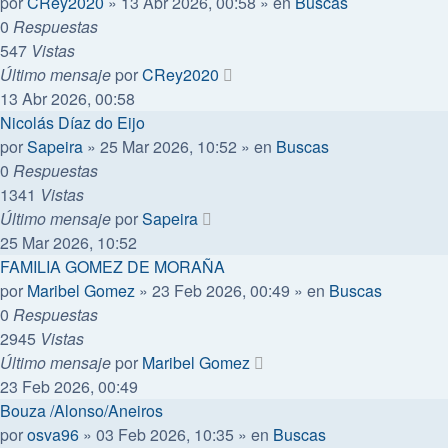
por
CRey2020
»
13 Abr 2026, 00:58
» en
Buscas
0
Respuestas
547
Vistas
Último mensaje
por
CRey2020
13 Abr 2026, 00:58
Nicolás Díaz do Eijo
por
Sapeira
»
25 Mar 2026, 10:52
» en
Buscas
0
Respuestas
1341
Vistas
Último mensaje
por
Sapeira
25 Mar 2026, 10:52
FAMILIA GOMEZ DE MORAÑA
por
Maribel Gomez
»
23 Feb 2026, 00:49
» en
Buscas
0
Respuestas
2945
Vistas
Último mensaje
por
Maribel Gomez
23 Feb 2026, 00:49
Bouza /Alonso/Aneiros
por
osva96
»
03 Feb 2026, 10:35
» en
Buscas