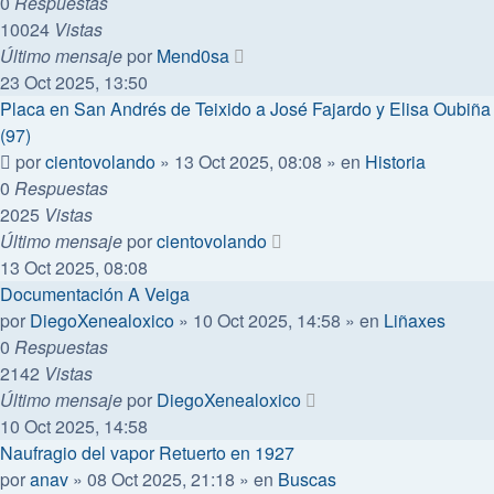
0
Respuestas
10024
Vistas
Último mensaje
por
Mend0sa
23 Oct 2025, 13:50
Placa en San Andrés de Teixido a José Fajardo y Elisa Oubiña
(97)
por
cientovolando
»
13 Oct 2025, 08:08
» en
Historia
0
Respuestas
2025
Vistas
Último mensaje
por
cientovolando
13 Oct 2025, 08:08
Documentación A Veiga
por
DiegoXenealoxico
»
10 Oct 2025, 14:58
» en
Liñaxes
0
Respuestas
2142
Vistas
Último mensaje
por
DiegoXenealoxico
10 Oct 2025, 14:58
Naufragio del vapor Retuerto en 1927
por
anav
»
08 Oct 2025, 21:18
» en
Buscas