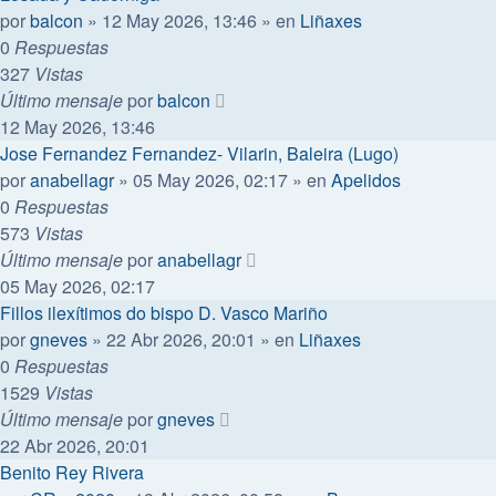
por
balcon
»
12 May 2026, 13:46
» en
Liñaxes
0
Respuestas
327
Vistas
Último mensaje
por
balcon
12 May 2026, 13:46
Jose Fernandez Fernandez- Vilarin, Baleira (Lugo)
por
anabellagr
»
05 May 2026, 02:17
» en
Apelidos
0
Respuestas
573
Vistas
Último mensaje
por
anabellagr
05 May 2026, 02:17
Fillos ilexítimos do bispo D. Vasco Mariño
por
gneves
»
22 Abr 2026, 20:01
» en
Liñaxes
0
Respuestas
1529
Vistas
Último mensaje
por
gneves
22 Abr 2026, 20:01
Benito Rey Rivera