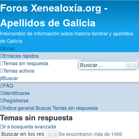
Foros Xenealoxía.org -
Apellidos de Galicia
Intercambio de información sobre historia familiar y apellidos
de Galicia
Obviar
Enlaces rápidos
Temas sin respuesta
Busc
B
Temas activos
Buscar
FAQ
Identificarse
Registrarse
Índice general
Buscar
Temas sin respuesta
Temas sin respuesta
Ir a búsqueda avanzada
Se encontraron más de 1000
Buscar
Búsqueda avanzada