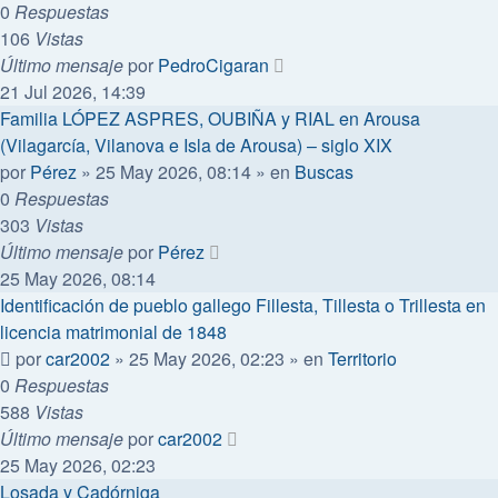
0
Respuestas
106
Vistas
Último mensaje
por
PedroCigaran
21 Jul 2026, 14:39
Familia LÓPEZ ASPRES, OUBIÑA y RIAL en Arousa
(Vilagarcía, Vilanova e Isla de Arousa) – siglo XIX
por
Pérez
»
25 May 2026, 08:14
» en
Buscas
0
Respuestas
303
Vistas
Último mensaje
por
Pérez
25 May 2026, 08:14
Identificación de pueblo gallego Fillesta, Tillesta o Trillesta en
licencia matrimonial de 1848
por
car2002
»
25 May 2026, 02:23
» en
Territorio
0
Respuestas
588
Vistas
Último mensaje
por
car2002
25 May 2026, 02:23
Losada y Cadórniga