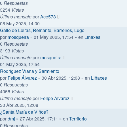
0
Respuestas
3254
Vistas
Último mensaje
por
Ace573
08 May 2025, 14:00
Gallo de Leiras, Reinante, Barreiros, Lugo
por
mosqueira
»
01 May 2025, 17:54
» en
Liñaxes
0
Respuestas
3193
Vistas
Último mensaje
por
mosqueira
01 May 2025, 17:54
Rodríguez Viana y Sarmiento
por
Felipe Álvarez
»
30 Abr 2025, 12:08
» en
Liñaxes
0
Respuestas
4058
Vistas
Último mensaje
por
Felipe Álvarez
30 Abr 2025, 12:08
¿Santa María de Viños?
por
dmj
»
27 Abr 2025, 17:11
» en
Territorio
0
Respuestas