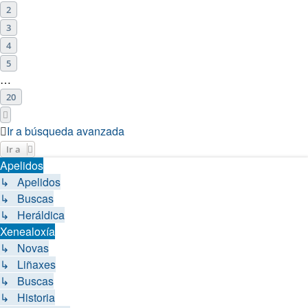
2
3
4
5
…
20
Siguiente
Ir a búsqueda avanzada
Ir a
Apelidos
↳ Apelidos
↳ Buscas
↳ Heráldica
Xenealoxía
↳ Novas
↳ Liñaxes
↳ Buscas
↳ Historia