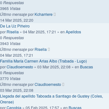
0
Respuestas
3965
Vistas
Último mensaje
por
Kcharriere
14 Mar 2025, 22:20
De La Uz Piñeiro
por
Riselia
»
04 Mar 2025, 17:21
» en
Apelidos
0
Respuestas
3943
Vistas
Último mensaje
por
Riselia
04 Mar 2025, 17:21
Familia María Carmen Arias Albo (Trabada - Lugo)
por
Claudioernesto
»
03 Mar 2025, 22:08
» en
Buscas
0
Respuestas
3770
Vistas
Último mensaje
por
Claudioernesto
03 Mar 2025, 22:08
Llegada del apellido Taboada a Santiago de Gustey (Coles,
Orense)
por
Cenobia
»
05 Feb 2025, 17:57
» en
Buscas