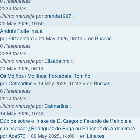
0
Respuestas
2224
Vistas
Último mensaje
por
brenda1987
22 May 2025, 19:50
Andrés Rolle Insua
por
Elizabethrd
»
21 May 2025, 06:14
» en
Buscas
0
Respuestas
2266
Vistas
Último mensaje
por
Elizabethrd
21 May 2025, 06:14
Os Moiños / Mollinos, Forcadela, Tomiño
por
Catmartins
»
14 May 2025, 10:43
» en
Buscas
0
Respuestas
2914
Vistas
Último mensaje
por
Catmartins
14 May 2025, 10:43
Dúbida sobre o linaxe de D. Gregorio Faxardo de Reino e a
súa esposa: ¿Rodríguez de Puga ou Sánchez de Ardeleiros?
por
Ace573
»
08 May 2025, 14:00
» en
Liñaxes