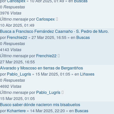
por
Carlospex
»
10 Abr 2025, 01:49
» en
Buscas
0
Respuestas
3976
Vistas
Último mensaje
por
Carlospex
10 Abr 2025, 01:49
Busca a Francisco Fernández Caamaño - S. Pedro de Muro.
por
Frenchie22
»
27 Mar 2025, 16:55
» en
Buscas
0
Respuestas
4143
Vistas
Último mensaje
por
Frenchie22
27 Mar 2025, 16:55
Alvarado y Moscoso en tierras de Bergantiños
por
Pablo_Lugrís
»
15 Mar 2025, 01:05
» en
Liñaxes
0
Respuestas
4692
Vistas
Último mensaje
por
Pablo_Lugrís
15 Mar 2025, 01:05
Busco saber dónde nacieron mis bisabuelos
por
Kcharriere
»
14 Mar 2025, 22:20
» en
Buscas