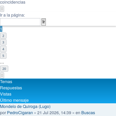
coincidencias
Página
1
de
20
Ir a la página:
1
2
3
4
5
…
20
Siguiente
Temas
Respuestas
Vistas
Último mensaje
Mondelo de Quiroga (Lugo)
por
PedroCigaran
»
21 Jul 2026, 14:39
» en
Buscas