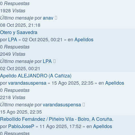
0
Respuestas
1928
Vistas
Último mensaje
por
anav
08 Oct 2025, 21:18
Otero y Saavedra
por
LPA
»
02 Oct 2025, 00:21
» en
Apelidos
0
Respuestas
2049
Vistas
Último mensaje
por
LPA
02 Oct 2025, 00:21
Apelido ALEJANDRO (A Cañiza)
por
varandasuspensa
»
15 Ago 2025, 22:35
» en
Apelidos
0
Respuestas
2218
Vistas
Último mensaje
por
varandasuspensa
15 Ago 2025, 22:35
Rebollido Fernández / Piñeiro Vila - Boiro, A Coruña.
por
PabloJoseP
»
11 Ago 2025, 17:52
» en
Apelidos
0
Respuestas