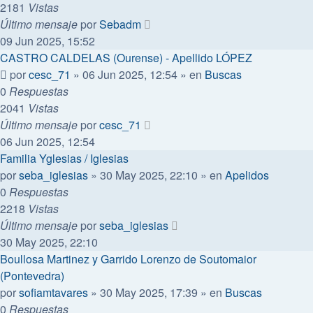
2181
Vistas
Último mensaje
por
Sebadm
09 Jun 2025, 15:52
CASTRO CALDELAS (Ourense) - Apellido LÓPEZ
por
cesc_71
»
06 Jun 2025, 12:54
» en
Buscas
0
Respuestas
2041
Vistas
Último mensaje
por
cesc_71
06 Jun 2025, 12:54
Familia Yglesias / Iglesias
por
seba_iglesias
»
30 May 2025, 22:10
» en
Apelidos
0
Respuestas
2218
Vistas
Último mensaje
por
seba_iglesias
30 May 2025, 22:10
Boullosa Martinez y Garrido Lorenzo de Soutomaior
(Pontevedra)
por
sofiamtavares
»
30 May 2025, 17:39
» en
Buscas
0
Respuestas