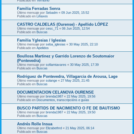
Publicado en
Territorio
Familia Ferradas Senra
Último mensaje por
Sebadm
«
09 Jun 2025, 15:52
Publicado en
Liñaxes
CASTRO CALDELAS (Ourense) - Apellido LÓPEZ
Último mensaje por
cesc_71
«
06 Jun 2025, 12:54
Publicado en
Buscas
Familia Yglesias / Iglesias
Último mensaje por
seba_iglesias
«
30 May 2025, 22:10
Publicado en
Apelidos
Boullosa Martinez y Garrido Lorenzo de Soutomaior
(Pontevedra)
Último mensaje por
sofiamtavares
«
30 May 2025, 17:39
Publicado en
Buscas
Rodriguez de Pontevedra, Villagarcia de Arousa, Lage
Último mensaje por
solange
«
27 May 2025, 21:45
Publicado en
Buscas
DOCUMENTACION CELANOVA OURENSE
Último mensaje por
brenda1987
«
22 May 2025, 19:56
Publicado en
Documentos, transcripcións e guías
BUSCO PARTIDS DE NACIMIENTO O FE DE BAUTISMO
Último mensaje por
brenda1987
«
22 May 2025, 19:50
Publicado en
Buscas
Andrés Rolle Insua
Último mensaje por
Elizabethrd
«
21 May 2025, 06:14
Publicado en
Buscas