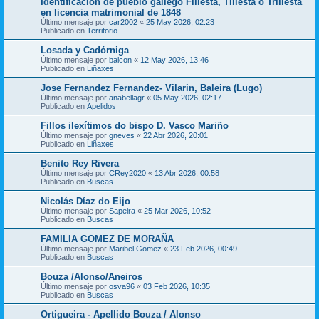
Identificación de pueblo gallego Fillesta, Tillesta o Trillesta
en licencia matrimonial de 1848
Último mensaje por
car2002
«
25 May 2026, 02:23
Publicado en
Territorio
Losada y Cadórniga
Último mensaje por
balcon
«
12 May 2026, 13:46
Publicado en
Liñaxes
Jose Fernandez Fernandez- Vilarin, Baleira (Lugo)
Último mensaje por
anabellagr
«
05 May 2026, 02:17
Publicado en
Apelidos
Fillos ilexítimos do bispo D. Vasco Mariño
Último mensaje por
gneves
«
22 Abr 2026, 20:01
Publicado en
Liñaxes
Benito Rey Rivera
Último mensaje por
CRey2020
«
13 Abr 2026, 00:58
Publicado en
Buscas
Nicolás Díaz do Eijo
Último mensaje por
Sapeira
«
25 Mar 2026, 10:52
Publicado en
Buscas
FAMILIA GOMEZ DE MORAÑA
Último mensaje por
Maribel Gomez
«
23 Feb 2026, 00:49
Publicado en
Buscas
Bouza /Alonso/Aneiros
Último mensaje por
osva96
«
03 Feb 2026, 10:35
Publicado en
Buscas
Ortigueira - Apellido Bouza / Alonso