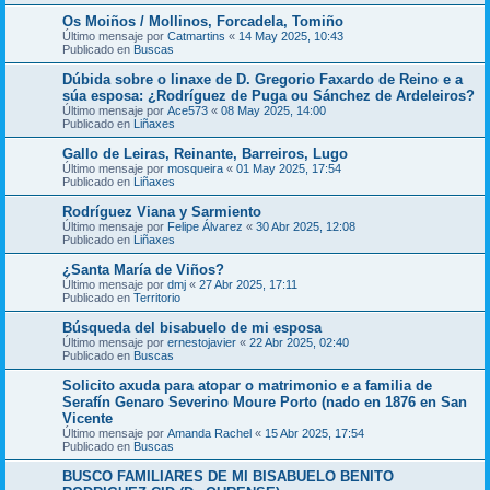
Os Moiños / Mollinos, Forcadela, Tomiño
Último mensaje por
Catmartins
«
14 May 2025, 10:43
Publicado en
Buscas
Dúbida sobre o linaxe de D. Gregorio Faxardo de Reino e a
súa esposa: ¿Rodríguez de Puga ou Sánchez de Ardeleiros?
Último mensaje por
Ace573
«
08 May 2025, 14:00
Publicado en
Liñaxes
Gallo de Leiras, Reinante, Barreiros, Lugo
Último mensaje por
mosqueira
«
01 May 2025, 17:54
Publicado en
Liñaxes
Rodríguez Viana y Sarmiento
Último mensaje por
Felipe Álvarez
«
30 Abr 2025, 12:08
Publicado en
Liñaxes
¿Santa María de Viños?
Último mensaje por
dmj
«
27 Abr 2025, 17:11
Publicado en
Territorio
Búsqueda del bisabuelo de mi esposa
Último mensaje por
ernestojavier
«
22 Abr 2025, 02:40
Publicado en
Buscas
Solicito axuda para atopar o matrimonio e a familia de
Serafín Genaro Severino Moure Porto (nado en 1876 en San
Vicente
Último mensaje por
Amanda Rachel
«
15 Abr 2025, 17:54
Publicado en
Buscas
BUSCO FAMILIARES DE MI BISABUELO BENITO