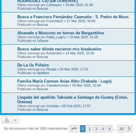
RODRIGUEZ CID (De OURENSE)
Último mensaje por
Carlospex
«
10 Abr 2025, 01:49
Publicado en
Buscas
Busca a Francisco Fernández Caamaño - S. Pedro de Muro.
Último mensaje por
Frenchie22
«
27 Mar 2025, 16:55
Publicado en
Buscas
Alvarado y Moscoso en tierras de Bergantiños
Último mensaje por
Pablo_Lugrís
«
15 Mar 2025, 01:05
Publicado en
Liñaxes
Busco saber dónde nacieron mis bisabuelos
Último mensaje por
Kcharriere
«
14 Mar 2025, 22:20
Publicado en
Buscas
De La Uz Piñeiro
Último mensaje por
Riselia
«
04 Mar 2025, 17:21
Publicado en
Apelidos
Familia María Carmen Arias Albo (Trabada - Lugo)
Último mensaje por
Claudioernesto
«
03 Mar 2025, 22:08
Publicado en
Buscas
Llegada del apellido Taboada a Santiago de Gustey (Coles,
Orense)
Último mensaje por
Cenobia
«
05 Feb 2025, 17:57
Publicado en
Buscas
Página
1
de
20
1
2
3
4
5
20
S
Se encontraron más de 1000 coincidencias
…