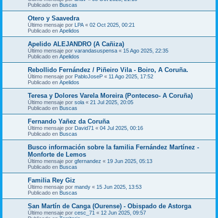
Publicado en
Buscas
Otero y Saavedra
Último mensaje por
LPA
«
02 Oct 2025, 00:21
Publicado en
Apelidos
Apelido ALEJANDRO (A Cañiza)
Último mensaje por
varandasuspensa
«
15 Ago 2025, 22:35
Publicado en
Apelidos
Rebollido Fernández / Piñeiro Vila - Boiro, A Coruña.
Último mensaje por
PabloJoseP
«
11 Ago 2025, 17:52
Publicado en
Apelidos
Teresa y Dolores Varela Moreira (Ponteceso- A Coruña)
Último mensaje por
sola
«
21 Jul 2025, 20:05
Publicado en
Buscas
Fernando Yañez da Coruña
Último mensaje por
David71
«
04 Jul 2025, 00:16
Publicado en
Buscas
Busco información sobre la familia Fernández Martínez -
Monforte de Lemos
Último mensaje por
gfernandez
«
19 Jun 2025, 05:13
Publicado en
Buscas
Familia Rey Giz
Último mensaje por
mandy
«
15 Jun 2025, 13:53
Publicado en
Buscas
San Martín de Canga (Ourense) - Obispado de Astorga
Último mensaje por
cesc_71
«
12 Jun 2025, 09:57