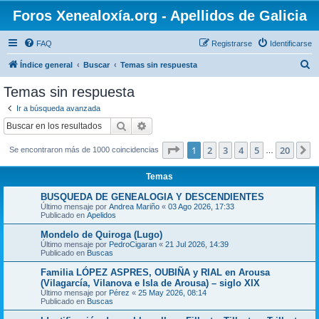
Foros Xenealoxía.org - Apellidos de Galicia
FAQ
Registrarse
Identificarse
B
Índice general
Buscar
Temas sin respuesta
u
Temas sin respuesta
s
Ir a búsqueda avanzada
c
Buscar
Búsqueda avanzada
a
Página
1
de
20
1
2
3
4
5
20
S
Se encontraron más de 1000 coincidencias
r
…
Temas
BUSQUEDA DE GENEALOGIA Y DESCENDIENTES
Último mensaje por
Andrea Mariño
«
03 Ago 2026, 17:33
Publicado en
Apelidos
Mondelo de Quiroga (Lugo)
Último mensaje por
PedroCigaran
«
21 Jul 2026, 14:39
Publicado en
Buscas
Familia LÓPEZ ASPRES, OUBIÑA y RIAL en Arousa
(Vilagarcía, Vilanova e Isla de Arousa) – siglo XIX
Último mensaje por
Pérez
«
25 May 2026, 08:14
Publicado en
Buscas