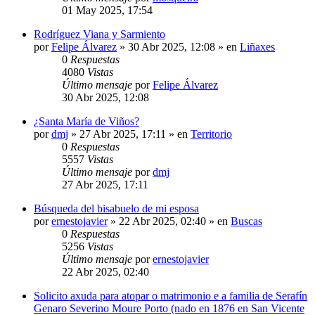
01 May 2025, 17:54
Rodríguez Viana y Sarmiento
por
Felipe Álvarez
»
30 Abr 2025, 12:08
» en
Liñaxes
0
Respuestas
4080
Vistas
Último mensaje
por
Felipe Álvarez
30 Abr 2025, 12:08
¿Santa María de Viños?
por
dmj
»
27 Abr 2025, 17:11
» en
Territorio
0
Respuestas
5557
Vistas
Último mensaje
por
dmj
27 Abr 2025, 17:11
Búsqueda del bisabuelo de mi esposa
por
ernestojavier
»
22 Abr 2025, 02:40
» en
Buscas
0
Respuestas
5256
Vistas
Último mensaje
por
ernestojavier
22 Abr 2025, 02:40
Solicito axuda para atopar o matrimonio e a familia de Serafín
Genaro Severino Moure Porto (nado en 1876 en San Vicente