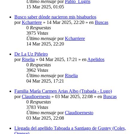
Último mensaje
por
Pablo_Lugrís
15 Mar 2025, 01:05
Busco saber dónde nacieron mis bisabuelos
por
Kcharriere
»
14 Mar 2025, 22:20
» en
Buscas
0
Respuestas
3975
Vistas
Último mensaje
por
Kcharriere
14 Mar 2025, 22:20
De La Uz Piñeiro
por
Riselia
»
04 Mar 2025, 17:21
» en
Apelidos
0
Respuestas
3962
Vistas
Último mensaje
por
Riselia
04 Mar 2025, 17:21
Familia María Carmen Arias Albo (Trabada - Lugo)
por
Claudioernesto
»
03 Mar 2025, 22:08
» en
Buscas
0
Respuestas
3783
Vistas
Último mensaje
por
Claudioernesto
03 Mar 2025, 22:08
Llegada del apellido Taboada a Santiago de Gustey (Coles,
Orense)