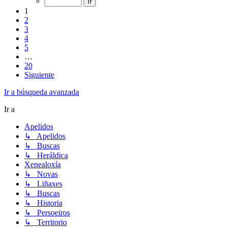
1
2
3
4
5
…
20
Siguiente
Ir a búsqueda avanzada
Ir a
Apelidos
↳ Apelidos
↳ Buscas
↳ Heráldica
Xenealoxía
↳ Novas
↳ Liñaxes
↳ Buscas
↳ Historia
↳ Persoeiros
↳ Territorio