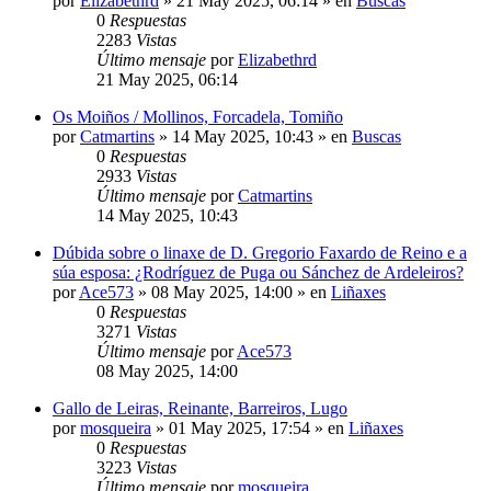
por
Elizabethrd
»
21 May 2025, 06:14
» en
Buscas
0
Respuestas
2283
Vistas
Último mensaje
por
Elizabethrd
21 May 2025, 06:14
Os Moiños / Mollinos, Forcadela, Tomiño
por
Catmartins
»
14 May 2025, 10:43
» en
Buscas
0
Respuestas
2933
Vistas
Último mensaje
por
Catmartins
14 May 2025, 10:43
Dúbida sobre o linaxe de D. Gregorio Faxardo de Reino e a
súa esposa: ¿Rodríguez de Puga ou Sánchez de Ardeleiros?
por
Ace573
»
08 May 2025, 14:00
» en
Liñaxes
0
Respuestas
3271
Vistas
Último mensaje
por
Ace573
08 May 2025, 14:00
Gallo de Leiras, Reinante, Barreiros, Lugo
por
mosqueira
»
01 May 2025, 17:54
» en
Liñaxes
0
Respuestas
3223
Vistas
Último mensaje
por
mosqueira