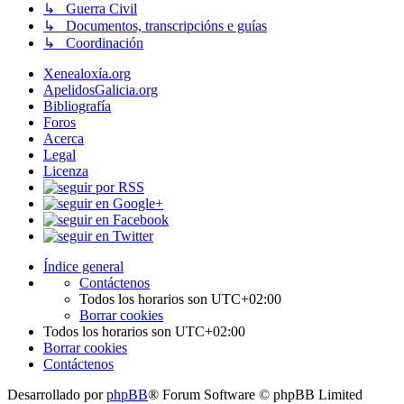
↳ Guerra Civil
↳ Documentos, transcripcións e guías
↳ Coordinación
Xenealoxía.org
ApelidosGalicia.org
Bibliografía
Foros
Acerca
Legal
Licenza
Índice general
Contáctenos
Todos los horarios son
UTC+02:00
Borrar cookies
Todos los horarios son
UTC+02:00
Borrar cookies
Contáctenos
Desarrollado por
phpBB
® Forum Software © phpBB Limited