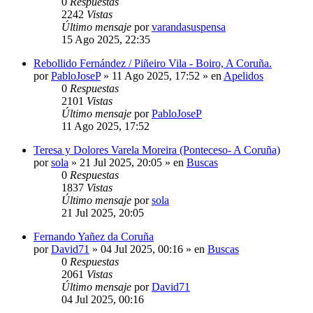
0
Respuestas
2242
Vistas
Último mensaje
por
varandasuspensa
15 Ago 2025, 22:35
Rebollido Fernández / Piñeiro Vila - Boiro, A Coruña.
por
PabloJoseP
»
11 Ago 2025, 17:52
» en
Apelidos
0
Respuestas
2101
Vistas
Último mensaje
por
PabloJoseP
11 Ago 2025, 17:52
Teresa y Dolores Varela Moreira (Ponteceso- A Coruña)
por
sola
»
21 Jul 2025, 20:05
» en
Buscas
0
Respuestas
1837
Vistas
Último mensaje
por
sola
21 Jul 2025, 20:05
Fernando Yañez da Coruña
por
David71
»
04 Jul 2025, 00:16
» en
Buscas
0
Respuestas
2061
Vistas
Último mensaje
por
David71
04 Jul 2025, 00:16