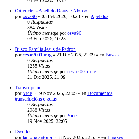
03 Feb 2026, 10:35
Ortigueira - Apellido Bouza / Alonso
por
osva96
»
03 Feb 2026, 10:28
» en
Apelidos
0
Respuestas
884
Vistas
Último mensaje
por
osva96
03 Feb 2026, 10:28
Busco Familia Jesus de Padron
por
cesar2001urug
»
21 Dic 2025, 21:09
» en
Buscas
0
Respuestas
1255
Vistas
Último mensaje
por
cesar2001urug
21 Dic 2025, 21:09
Transcripción
por
Vide
»
19 Nov 2025, 22:05
» en
Documentos,
transcripcións e guías
0
Respuestas
2988
Vistas
Último mensaje
por
Vide
19 Nov 2025, 22:05
Escudos
por
lantorialantoria
»
18 Nov 2025, 22:53
» en
Liñaxes