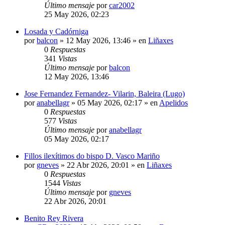
Último mensaje
por
car2002
25 May 2026, 02:23
Losada y Cadórniga
por
balcon
»
12 May 2026, 13:46
» en
Liñaxes
0
Respuestas
341
Vistas
Último mensaje
por
balcon
12 May 2026, 13:46
Jose Fernandez Fernandez- Vilarin, Baleira (Lugo)
por
anabellagr
»
05 May 2026, 02:17
» en
Apelidos
0
Respuestas
577
Vistas
Último mensaje
por
anabellagr
05 May 2026, 02:17
Fillos ilexítimos do bispo D. Vasco Mariño
por
gneves
»
22 Abr 2026, 20:01
» en
Liñaxes
0
Respuestas
1544
Vistas
Último mensaje
por
gneves
22 Abr 2026, 20:01
Benito Rey Rivera