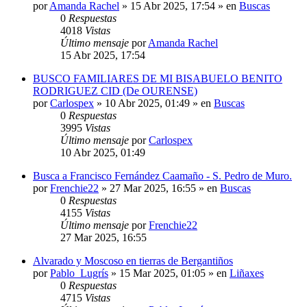
por
Amanda Rachel
»
15 Abr 2025, 17:54
» en
Buscas
0
Respuestas
4018
Vistas
Último mensaje
por
Amanda Rachel
15 Abr 2025, 17:54
BUSCO FAMILIARES DE MI BISABUELO BENITO
RODRIGUEZ CID (De OURENSE)
por
Carlospex
»
10 Abr 2025, 01:49
» en
Buscas
0
Respuestas
3995
Vistas
Último mensaje
por
Carlospex
10 Abr 2025, 01:49
Busca a Francisco Fernández Caamaño - S. Pedro de Muro.
por
Frenchie22
»
27 Mar 2025, 16:55
» en
Buscas
0
Respuestas
4155
Vistas
Último mensaje
por
Frenchie22
27 Mar 2025, 16:55
Alvarado y Moscoso en tierras de Bergantiños
por
Pablo_Lugrís
»
15 Mar 2025, 01:05
» en
Liñaxes
0
Respuestas
4715
Vistas