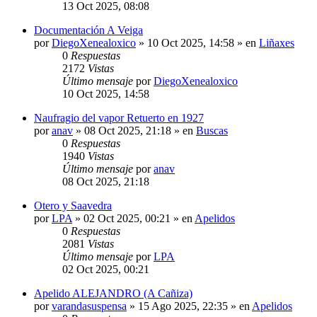
13 Oct 2025, 08:08
Documentación A Veiga
por
DiegoXenealoxico
»
10 Oct 2025, 14:58
» en
Liñaxes
0
Respuestas
2172
Vistas
Último mensaje
por
DiegoXenealoxico
10 Oct 2025, 14:58
Naufragio del vapor Retuerto en 1927
por
anav
»
08 Oct 2025, 21:18
» en
Buscas
0
Respuestas
1940
Vistas
Último mensaje
por
anav
08 Oct 2025, 21:18
Otero y Saavedra
por
LPA
»
02 Oct 2025, 00:21
» en
Apelidos
0
Respuestas
2081
Vistas
Último mensaje
por
LPA
02 Oct 2025, 00:21
Apelido ALEJANDRO (A Cañiza)
por
varandasuspensa
»
15 Ago 2025, 22:35
» en
Apelidos