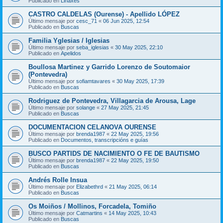
Publicado en
Liñaxes
CASTRO CALDELAS (Ourense) - Apellido LÓPEZ
Último mensaje por
cesc_71
«
06 Jun 2025, 12:54
Publicado en
Buscas
Familia Yglesias / Iglesias
Último mensaje por
seba_iglesias
«
30 May 2025, 22:10
Publicado en
Apelidos
Boullosa Martinez y Garrido Lorenzo de Soutomaior
(Pontevedra)
Último mensaje por
sofiamtavares
«
30 May 2025, 17:39
Publicado en
Buscas
Rodriguez de Pontevedra, Villagarcia de Arousa, Lage
Último mensaje por
solange
«
27 May 2025, 21:45
Publicado en
Buscas
DOCUMENTACION CELANOVA OURENSE
Último mensaje por
brenda1987
«
22 May 2025, 19:56
Publicado en
Documentos, transcripcións e guías
BUSCO PARTIDS DE NACIMIENTO O FE DE BAUTISMO
Último mensaje por
brenda1987
«
22 May 2025, 19:50
Publicado en
Buscas
Andrés Rolle Insua
Último mensaje por
Elizabethrd
«
21 May 2025, 06:14
Publicado en
Buscas
Os Moiños / Mollinos, Forcadela, Tomiño
Último mensaje por
Catmartins
«
14 May 2025, 10:43
Publicado en
Buscas