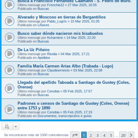
Busca a Francisco Fernández Caamaño - S. Pedro de Muro.
Último mensaje por
Frenchie22
«
27 Mar 2025, 16:55
Publicado en
Buscas
Alvarado y Moscoso en tierras de Bergantiños
Último mensaje por
Pablo_Lugrís
«
15 Mar 2025, 01:05
Publicado en
Liñaxes
Busco saber dónde nacieron mis bisabuelos
Último mensaje por
Kcharriere
«
14 Mar 2025, 22:20
Publicado en
Buscas
De La Uz Piñeiro
Último mensaje por
Riselia
«
04 Mar 2025, 17:21
Publicado en
Apelidos
Familia María Carmen Arias Albo (Trabada - Lugo)
Último mensaje por
Claudioernesto
«
03 Mar 2025, 22:08
Publicado en
Buscas
Llegada del apellido Taboada a Santiago de Gustey (Coles,
Orense)
Último mensaje por
Cenobia
«
05 Feb 2025, 17:57
Publicado en
Buscas
Padrones o censos de Santiago de Gustey (Coles, Orense)
entre 1753 y 1890
Último mensaje por
Cenobia
«
05 Feb 2025, 17:19
Publicado en
Documentos, transcripcións e guías
Página
1
de
20
1
2
3
4
5
20
S
Se encontraron más de 1000 coincidencias
…