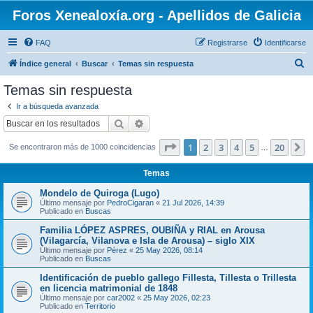
Foros Xenealoxía.org - Apellidos de Galicia
FAQ
Registrarse
Identificarse
B
Índice general
Buscar
Temas sin respuesta
u
Temas sin respuesta
s
Ir a búsqueda avanzada
c
Buscar
Búsqueda avanzada
a
Página
1
de
20
1
2
3
4
5
20
S
Se encontraron más de 1000 coincidencias
r
…
Temas
Mondelo de Quiroga (Lugo)
Último mensaje por
PedroCigaran
«
21 Jul 2026, 14:39
Publicado en
Buscas
Familia LÓPEZ ASPRES, OUBIÑA y RIAL en Arousa
(Vilagarcía, Vilanova e Isla de Arousa) – siglo XIX
Último mensaje por
Pérez
«
25 May 2026, 08:14
Publicado en
Buscas
Identificación de pueblo gallego Fillesta, Tillesta o Trillesta
en licencia matrimonial de 1848
Último mensaje por
car2002
«
25 May 2026, 02:23
Publicado en
Territorio