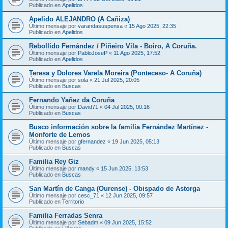
Publicado en
Apelidos
Apelido ALEJANDRO (A Cañiza)
Último mensaje por
varandasuspensa
«
15 Ago 2025, 22:35
Publicado en
Apelidos
Rebollido Fernández / Piñeiro Vila - Boiro, A Coruña.
Último mensaje por
PabloJoseP
«
11 Ago 2025, 17:52
Publicado en
Apelidos
Teresa y Dolores Varela Moreira (Ponteceso- A Coruña)
Último mensaje por
sola
«
21 Jul 2025, 20:05
Publicado en
Buscas
Fernando Yañez da Coruña
Último mensaje por
David71
«
04 Jul 2025, 00:16
Publicado en
Buscas
Busco información sobre la familia Fernández Martínez -
Monforte de Lemos
Último mensaje por
gfernandez
«
19 Jun 2025, 05:13
Publicado en
Buscas
Familia Rey Giz
Último mensaje por
mandy
«
15 Jun 2025, 13:53
Publicado en
Buscas
San Martín de Canga (Ourense) - Obispado de Astorga
Último mensaje por
cesc_71
«
12 Jun 2025, 09:57
Publicado en
Territorio
Familia Ferradas Senra
Último mensaje por
Sebadm
«
09 Jun 2025, 15:52