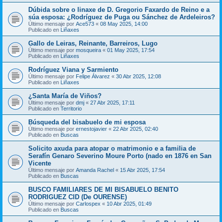
Dúbida sobre o linaxe de D. Gregorio Faxardo de Reino e a
súa esposa: ¿Rodríguez de Puga ou Sánchez de Ardeleiros?
Último mensaje por
Ace573
«
08 May 2025, 14:00
Publicado en
Liñaxes
Gallo de Leiras, Reinante, Barreiros, Lugo
Último mensaje por
mosqueira
«
01 May 2025, 17:54
Publicado en
Liñaxes
Rodríguez Viana y Sarmiento
Último mensaje por
Felipe Álvarez
«
30 Abr 2025, 12:08
Publicado en
Liñaxes
¿Santa María de Viños?
Último mensaje por
dmj
«
27 Abr 2025, 17:11
Publicado en
Territorio
Búsqueda del bisabuelo de mi esposa
Último mensaje por
ernestojavier
«
22 Abr 2025, 02:40
Publicado en
Buscas
Solicito axuda para atopar o matrimonio e a familia de
Serafín Genaro Severino Moure Porto (nado en 1876 en San
Vicente
Último mensaje por
Amanda Rachel
«
15 Abr 2025, 17:54
Publicado en
Buscas
BUSCO FAMILIARES DE MI BISABUELO BENITO
RODRIGUEZ CID (De OURENSE)
Último mensaje por
Carlospex
«
10 Abr 2025, 01:49
Publicado en
Buscas