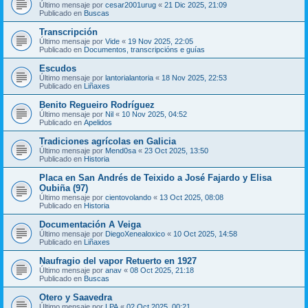
Último mensaje por
cesar2001urug
«
21 Dic 2025, 21:09
Publicado en
Buscas
Transcripción
Último mensaje por
Vide
«
19 Nov 2025, 22:05
Publicado en
Documentos, transcripcións e guías
Escudos
Último mensaje por
lantorialantoria
«
18 Nov 2025, 22:53
Publicado en
Liñaxes
Benito Regueiro Rodríguez
Último mensaje por
Nil
«
10 Nov 2025, 04:52
Publicado en
Apelidos
Tradiciones agrícolas en Galicia
Último mensaje por
Mend0sa
«
23 Oct 2025, 13:50
Publicado en
Historia
Placa en San Andrés de Teixido a José Fajardo y Elisa
Oubiña (97)
Último mensaje por
cientovolando
«
13 Oct 2025, 08:08
Publicado en
Historia
Documentación A Veiga
Último mensaje por
DiegoXenealoxico
«
10 Oct 2025, 14:58
Publicado en
Liñaxes
Naufragio del vapor Retuerto en 1927
Último mensaje por
anav
«
08 Oct 2025, 21:18
Publicado en
Buscas
Otero y Saavedra
Último mensaje por
LPA
«
02 Oct 2025, 00:21