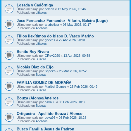
Losada y Cadórniga
Último mensaje por
balcon
«
12 May 2026, 13:46
Publicado en
Liñaxes
Jose Fernandez Fernandez- Vilarin, Baleira (Lugo)
Último mensaje por
anabellagr
«
05 May 2026, 02:17
Publicado en
Apelidos
Fillos ilexítimos do bispo D. Vasco Mariño
Último mensaje por
gneves
«
22 Abr 2026, 20:01
Publicado en
Liñaxes
Benito Rey Rivera
Último mensaje por
CRey2020
«
13 Abr 2026, 00:58
Publicado en
Buscas
Nicolás Díaz do Eijo
Último mensaje por
Sapeira
«
25 Mar 2026, 10:52
Publicado en
Buscas
FAMILIA GOMEZ DE MORAÑA
Último mensaje por
Maribel Gomez
«
23 Feb 2026, 00:49
Publicado en
Buscas
Bouza /Alonso/Aneiros
Último mensaje por
osva96
«
03 Feb 2026, 10:35
Publicado en
Buscas
Ortigueira - Apellido Bouza / Alonso
Último mensaje por
osva96
«
03 Feb 2026, 10:28
Publicado en
Apelidos
Busco Familia Jesus de Padron