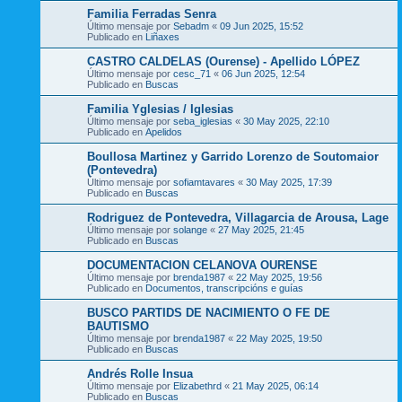
Familia Ferradas Senra
Último mensaje por
Sebadm
«
09 Jun 2025, 15:52
Publicado en
Liñaxes
CASTRO CALDELAS (Ourense) - Apellido LÓPEZ
Último mensaje por
cesc_71
«
06 Jun 2025, 12:54
Publicado en
Buscas
Familia Yglesias / Iglesias
Último mensaje por
seba_iglesias
«
30 May 2025, 22:10
Publicado en
Apelidos
Boullosa Martinez y Garrido Lorenzo de Soutomaior
(Pontevedra)
Último mensaje por
sofiamtavares
«
30 May 2025, 17:39
Publicado en
Buscas
Rodriguez de Pontevedra, Villagarcia de Arousa, Lage
Último mensaje por
solange
«
27 May 2025, 21:45
Publicado en
Buscas
DOCUMENTACION CELANOVA OURENSE
Último mensaje por
brenda1987
«
22 May 2025, 19:56
Publicado en
Documentos, transcripcións e guías
BUSCO PARTIDS DE NACIMIENTO O FE DE
BAUTISMO
Último mensaje por
brenda1987
«
22 May 2025, 19:50
Publicado en
Buscas
Andrés Rolle Insua
Último mensaje por
Elizabethrd
«
21 May 2025, 06:14
Publicado en
Buscas