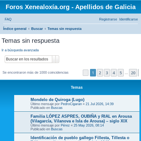
Foros Xenealoxía.org - Apellidos de Galicia
FAQ
Registrarse
Identificarse
B
Índice general
Buscar
Temas sin respuesta
u
Temas sin respuesta
s
Ir a búsqueda avanzada
c
Buscar
Búsqueda avanzada
a
r
1
2
3
4
5
20
Página
1
de
20
Se encontraron más de 1000 coincidencias
…
Temas
Mondelo de Quiroga (Lugo)
Último mensaje por
PedroCigaran
«
21 Jul 2026, 14:39
Publicado en
Buscas
Familia LÓPEZ ASPRES, OUBIÑA y RIAL en Arousa
(Vilagarcía, Vilanova e Isla de Arousa) – siglo XIX
Último mensaje por
Pérez
«
25 May 2026, 08:14
Publicado en
Buscas
Identificación de pueblo gallego Fillesta, Tillesta o