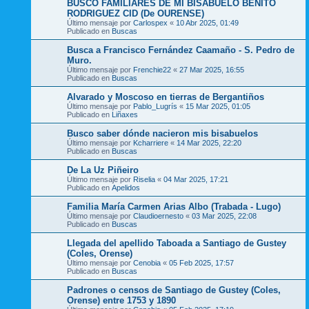
BUSCO FAMILIARES DE MI BISABUELO BENITO
RODRIGUEZ CID (De OURENSE)
Último mensaje por
Carlospex
«
10 Abr 2025, 01:49
Publicado en
Buscas
Busca a Francisco Fernández Caamaño - S. Pedro de
Muro.
Último mensaje por
Frenchie22
«
27 Mar 2025, 16:55
Publicado en
Buscas
Alvarado y Moscoso en tierras de Bergantiños
Último mensaje por
Pablo_Lugrís
«
15 Mar 2025, 01:05
Publicado en
Liñaxes
Busco saber dónde nacieron mis bisabuelos
Último mensaje por
Kcharriere
«
14 Mar 2025, 22:20
Publicado en
Buscas
De La Uz Piñeiro
Último mensaje por
Riselia
«
04 Mar 2025, 17:21
Publicado en
Apelidos
Familia María Carmen Arias Albo (Trabada - Lugo)
Último mensaje por
Claudioernesto
«
03 Mar 2025, 22:08
Publicado en
Buscas
Llegada del apellido Taboada a Santiago de Gustey
(Coles, Orense)
Último mensaje por
Cenobia
«
05 Feb 2025, 17:57
Publicado en
Buscas
Padrones o censos de Santiago de Gustey (Coles,
Orense) entre 1753 y 1890