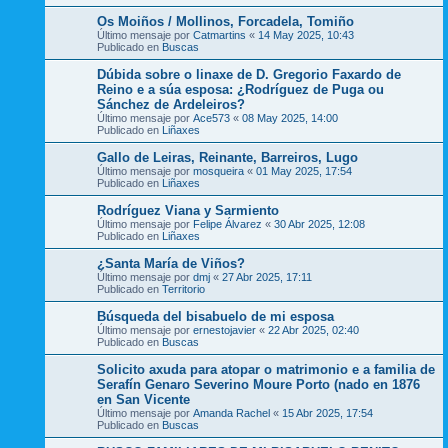
Os Moiños / Mollinos, Forcadela, Tomiño
Último mensaje por
Catmartins
«
14 May 2025, 10:43
Publicado en
Buscas
Dúbida sobre o linaxe de D. Gregorio Faxardo de
Reino e a súa esposa: ¿Rodríguez de Puga ou
Sánchez de Ardeleiros?
Último mensaje por
Ace573
«
08 May 2025, 14:00
Publicado en
Liñaxes
Gallo de Leiras, Reinante, Barreiros, Lugo
Último mensaje por
mosqueira
«
01 May 2025, 17:54
Publicado en
Liñaxes
Rodríguez Viana y Sarmiento
Último mensaje por
Felipe Álvarez
«
30 Abr 2025, 12:08
Publicado en
Liñaxes
¿Santa María de Viños?
Último mensaje por
dmj
«
27 Abr 2025, 17:11
Publicado en
Territorio
Búsqueda del bisabuelo de mi esposa
Último mensaje por
ernestojavier
«
22 Abr 2025, 02:40
Publicado en
Buscas
Solicito axuda para atopar o matrimonio e a familia de
Serafín Genaro Severino Moure Porto (nado en 1876
en San Vicente
Último mensaje por
Amanda Rachel
«
15 Abr 2025, 17:54
Publicado en
Buscas