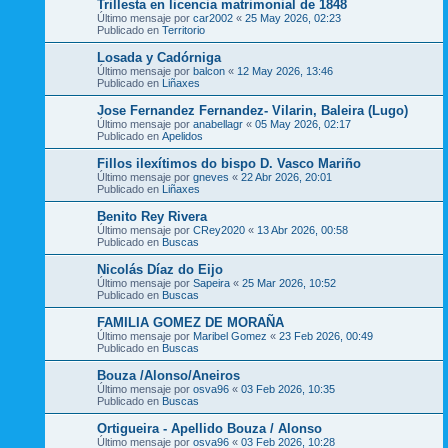
Trillesta en licencia matrimonial de 1848
Último mensaje por
car2002
«
25 May 2026, 02:23
Publicado en
Territorio
Losada y Cadórniga
Último mensaje por
balcon
«
12 May 2026, 13:46
Publicado en
Liñaxes
Jose Fernandez Fernandez- Vilarin, Baleira (Lugo)
Último mensaje por
anabellagr
«
05 May 2026, 02:17
Publicado en
Apelidos
Fillos ilexítimos do bispo D. Vasco Mariño
Último mensaje por
gneves
«
22 Abr 2026, 20:01
Publicado en
Liñaxes
Benito Rey Rivera
Último mensaje por
CRey2020
«
13 Abr 2026, 00:58
Publicado en
Buscas
Nicolás Díaz do Eijo
Último mensaje por
Sapeira
«
25 Mar 2026, 10:52
Publicado en
Buscas
FAMILIA GOMEZ DE MORAÑA
Último mensaje por
Maribel Gomez
«
23 Feb 2026, 00:49
Publicado en
Buscas
Bouza /Alonso/Aneiros
Último mensaje por
osva96
«
03 Feb 2026, 10:35
Publicado en
Buscas
Ortigueira - Apellido Bouza / Alonso
Último mensaje por
osva96
«
03 Feb 2026, 10:28