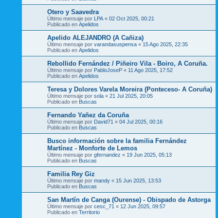
Otero y Saavedra
Último mensaje por
LPA
«
02 Oct 2025, 00:21
Publicado en
Apelidos
Apelido ALEJANDRO (A Cañiza)
Último mensaje por
varandasuspensa
«
15 Ago 2025, 22:35
Publicado en
Apelidos
Rebollido Fernández / Piñeiro Vila - Boiro, A Coruña.
Último mensaje por
PabloJoseP
«
11 Ago 2025, 17:52
Publicado en
Apelidos
Teresa y Dolores Varela Moreira (Ponteceso- A Coruña)
Último mensaje por
sola
«
21 Jul 2025, 20:05
Publicado en
Buscas
Fernando Yañez da Coruña
Último mensaje por
David71
«
04 Jul 2025, 00:16
Publicado en
Buscas
Busco información sobre la familia Fernández
Martínez - Monforte de Lemos
Último mensaje por
gfernandez
«
19 Jun 2025, 05:13
Publicado en
Buscas
Familia Rey Giz
Último mensaje por
mandy
«
15 Jun 2025, 13:53
Publicado en
Buscas
San Martín de Canga (Ourense) - Obispado de Astorga
Último mensaje por
cesc_71
«
12 Jun 2025, 09:57
Publicado en
Territorio