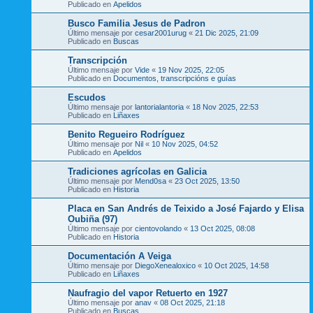
Publicado en
Apelidos
Busco Familia Jesus de Padron
Último mensaje por
cesar2001urug
«
21 Dic 2025, 21:09
Publicado en
Buscas
Transcripción
Último mensaje por
Vide
«
19 Nov 2025, 22:05
Publicado en
Documentos, transcripcións e guías
Escudos
Último mensaje por
lantorialantoria
«
18 Nov 2025, 22:53
Publicado en
Liñaxes
Benito Regueiro Rodríguez
Último mensaje por
Nil
«
10 Nov 2025, 04:52
Publicado en
Apelidos
Tradiciones agrícolas en Galicia
Último mensaje por
Mend0sa
«
23 Oct 2025, 13:50
Publicado en
Historia
Placa en San Andrés de Teixido a José Fajardo y Elisa
Oubiña (97)
Último mensaje por
cientovolando
«
13 Oct 2025, 08:08
Publicado en
Historia
Documentación A Veiga
Último mensaje por
DiegoXenealoxico
«
10 Oct 2025, 14:58
Publicado en
Liñaxes
Naufragio del vapor Retuerto en 1927
Último mensaje por
anav
«
08 Oct 2025, 21:18
Publicado en
Buscas